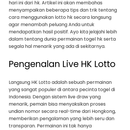
hari ini dari hk. Artikel ini akan membahas
menyampaikan beberapa tips dan trik tentang
cara menggunakan lotto hk secara langsung
agar menambah peluang Anda untuk
mendapatkan hasil positif. Ayo kita jelajahi lebih
dalam tentang dunia permainan togel hk serta
segala hal menarik yang ada di sekitarnya.
Pengenalan Live HK Lotto
Langsung HK Lotto adalah sebuah permainan
yang sangat populer di antara pecinta togel di
Indonesia. Dengan sistem live draw yang
menarik, pemain bisa menyaksikan proses
undian nomor secara real-time dari Hongkong,
memberikan pengalaman yang lebih seru dan
transparan. Permainan ini tak hanya