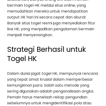
bermain togel HK melalui situs online, yang
memudahkan mereka untuk mendapatkan
output HK hari ini secara cepat dan akurat.
Banyak situs togel resmi juga menyediakan fitur
live HK, yang menjadikan pengalaman bermain
menjadi menyenangkan.
Strategi Berhasil untuk
Togel HK
Dalam dunia jagat togel HK, mempunyai rencana
yang tepat amat krusial dalam memperbesar
kemungkinan juara. Salah satu metode yang
sering digunakan adalah penganalisaan angka.
Pemain harus menelaah rekap pengundian
sebelumnya untuk mengidentifikasi pola atau