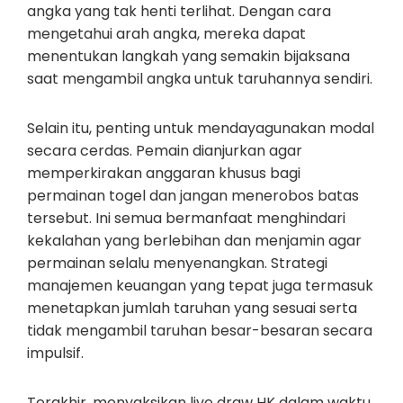
angka yang tak henti terlihat. Dengan cara
mengetahui arah angka, mereka dapat
menentukan langkah yang semakin bijaksana
saat mengambil angka untuk taruhannya sendiri.
Selain itu, penting untuk mendayagunakan modal
secara cerdas. Pemain dianjurkan agar
memperkirakan anggaran khusus bagi
permainan togel dan jangan menerobos batas
tersebut. Ini semua bermanfaat menghindari
kekalahan yang berlebihan dan menjamin agar
permainan selalu menyenangkan. Strategi
manajemen keuangan yang tepat juga termasuk
menetapkan jumlah taruhan yang sesuai serta
tidak mengambil taruhan besar-besaran secara
impulsif.
Terakhir, menyaksikan live draw HK dalam waktu