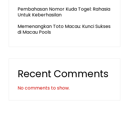
Pembahasan Nomor Kuda Togel: Rahasia
Untuk Keberhasilan
Memenangkan Toto Macau: Kunci Sukses
di Macau Pools
Recent Comments
No comments to show.