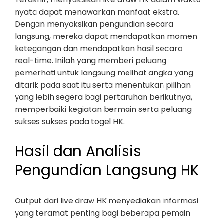
nyata dapat menawarkan manfaat ekstra.
Dengan menyaksikan pengundian secara
langsung, mereka dapat mendapatkan momen
ketegangan dan mendapatkan hasil secara
real-time. Inilah yang memberi peluang
pemerhati untuk langsung melihat angka yang
ditarik pada saat itu serta menentukan pilihan
yang lebih segera bagi pertaruhan berikutnya,
memperbaiki kegiatan bermain serta peluang
sukses sukses pada togel HK.
Hasil dan Analisis
Pengundian Langsung HK
Output dari live draw HK menyediakan informasi
yang teramat penting bagi beberapa pemain