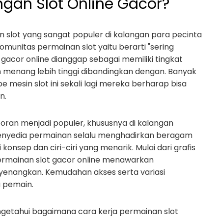
gan Slot Online Gacor?
 slot yang sangat populer di kalangan para pecinta
omunitas permainan slot yaitu berarti "sering
gacor online dianggap sebagai memiliki tingkat
 menang lebih tinggi dibandingkan dengan. Banyak
 mesin slot ini sekali lagi mereka berharap bisa
n.
acoran menjadi populer, khususnya di kalangan
enyedia permainan selalu menghadirkan beragam
konsep dan ciri-ciri yang menarik. Mulai dari grafis
ermainan slot gacor online menawarkan
enangkan. Kemudahan akses serta variasi
a pemain.
getahui bagaimana cara kerja permainan slot