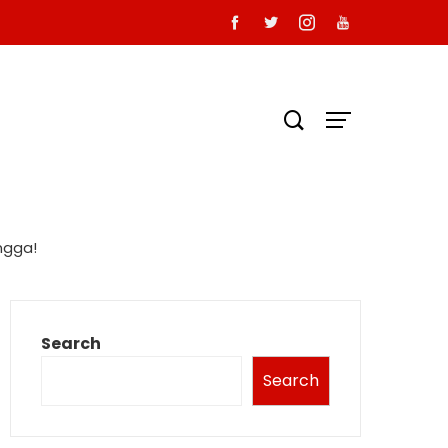
ngga!
Search
Search