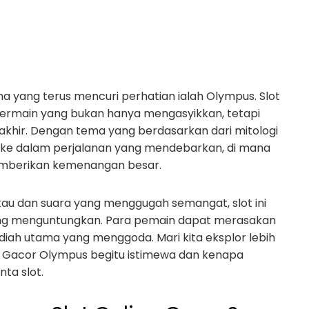
ma yang terus mencuri perhatian ialah Olympus. Slot
ermain yang bukan hanya mengasyikkan, tetapi
khir. Dengan tema yang berdasarkan dari mitologi
 ke dalam perjalanan yang mendebarkan, di mana
emberikan kemenangan besar.
au dan suara yang menggugah semangat, slot ini
 yang menguntungkan. Para pemain dapat merasakan
diah utama yang menggoda. Mari kita eksplor lebih
e Gacor Olympus begitu istimewa dan kenapa
nta slot.