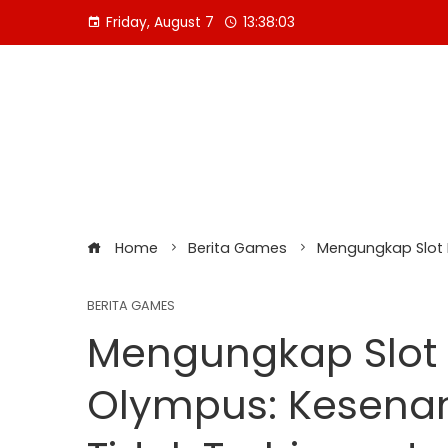
Skip
Friday, August 7
13:38:04
to
content
Home
Berita Games
Mengungkap Slot 
BERITA GAMES
Mengungkap Slot 
Olympus: Kesena