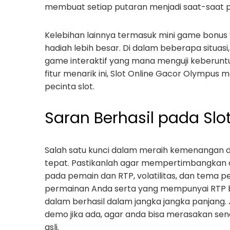
membuat setiap putaran menjadi saat-saat 
Kelebihan lainnya termasuk mini game bon
hadiah lebih besar. Di dalam beberapa situasi
game interaktif yang mana menguji keberun
fitur menarik ini, Slot Online Gacor Olympus
pecinta slot.
Saran Berhasil pada Slo
Salah satu kunci dalam meraih kemenangan d
tepat. Pastikanlah agar mempertimbangkan 
pada pemain dan RTP, volatilitas, dan tema pe
permainan Anda serta yang mempunyai RTP b
dalam berhasil dalam jangka jangka panjang.
demo jika ada, agar anda bisa merasakan se
asli.