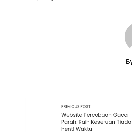
B
PREVIOUS POST
Website Percobaan Gacor
Parah: Raih Keseruan Tiada
henti Waktu