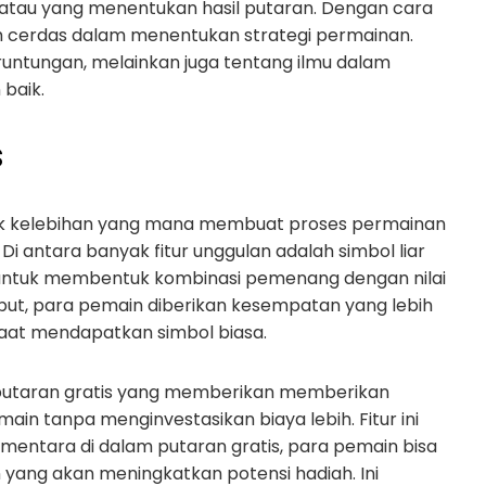
 atau yang menentukan hasil putaran. Dengan cara
ih cerdas dalam menentukan strategi permainan.
untungan, melainkan juga tentang ilmu dalam
baik.
s
k kelebihan yang mana membuat proses permainan
 antara banyak fitur unggulan adalah simbol liar
 untuk membentuk kombinasi pemenang dengan nilai
ebut, para pemain diberikan kesempatan yang lebih
aat mendapatkan simbol biasa.
n putaran gratis yang memberikan memberikan
in tanpa menginvestasikan biaya lebih. Fitur ini
sementara di dalam putaran gratis, para pemain bisa
ng akan meningkatkan potensi hadiah. Ini