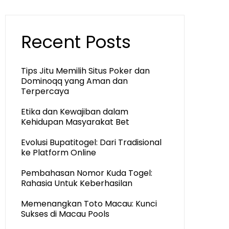
Recent Posts
Tips Jitu Memilih Situs Poker dan
Dominoqq yang Aman dan
Terpercaya
Etika dan Kewajiban dalam
Kehidupan Masyarakat Bet
Evolusi Bupatitogel: Dari Tradisional
ke Platform Online
Pembahasan Nomor Kuda Togel:
Rahasia Untuk Keberhasilan
Memenangkan Toto Macau: Kunci
Sukses di Macau Pools