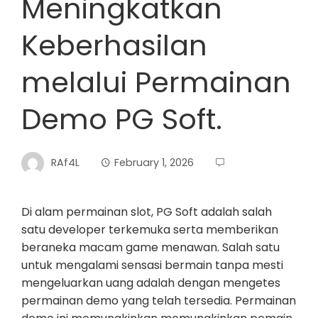
Meningkatkan
Keberhasilan
melalui Permainan
Demo PG Soft.
RAf4L
February 1, 2026
Di alam permainan slot, PG Soft adalah salah
satu developer terkemuka serta memberikan
beraneka macam game menawan. Salah satu
untuk mengalami sensasi bermain tanpa mesti
mengeluarkan uang adalah dengan mengetes
permainan demo yang telah tersedia. Permainan