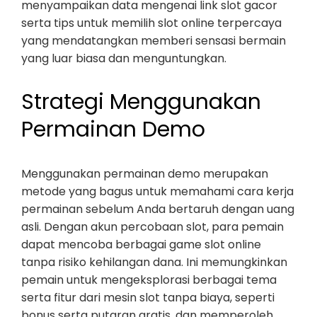
menyampaikan data mengenai link slot gacor
serta tips untuk memilih slot online terpercaya
yang mendatangkan memberi sensasi bermain
yang luar biasa dan menguntungkan.
Strategi Menggunakan
Permainan Demo
Menggunakan permainan demo merupakan
metode yang bagus untuk memahami cara kerja
permainan sebelum Anda bertaruh dengan uang
asli. Dengan akun percobaan slot, para pemain
dapat mencoba berbagai game slot online
tanpa risiko kehilangan dana. Ini memungkinkan
pemain untuk mengeksplorasi berbagai tema
serta fitur dari mesin slot tanpa biaya, seperti
bonus serta putaran gratis, dan memperoleh