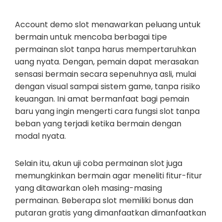
Account demo slot menawarkan peluang untuk
bermain untuk mencoba berbagai tipe
permainan slot tanpa harus mempertaruhkan
uang nyata. Dengan, pemain dapat merasakan
sensasi bermain secara sepenuhnya asli, mulai
dengan visual sampai sistem game, tanpa risiko
keuangan. Ini amat bermanfaat bagi pemain
baru yang ingin mengerti cara fungsi slot tanpa
beban yang terjadi ketika bermain dengan
modal nyata.
Selain itu, akun uji coba permainan slot juga
memungkinkan bermain agar meneliti fitur-fitur
yang ditawarkan oleh masing-masing
permainan. Beberapa slot memiliki bonus dan
putaran gratis yang dimanfaatkan dimanfaatkan