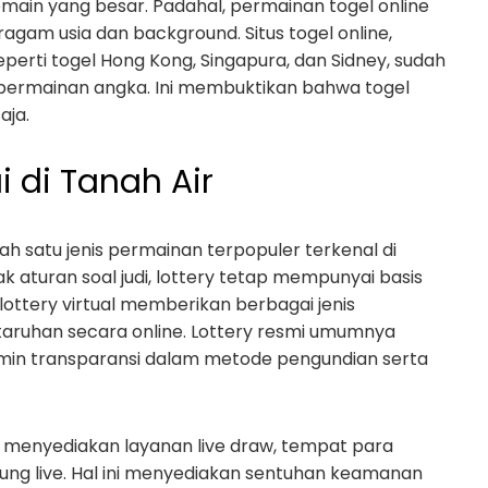
emain yang besar. Padahal, permainan togel online
gam usia dan background. Situs togel online,
rti togel Hong Kong, Singapura, dan Sidney, sudah
a permainan angka. Ini membuktikan bahwa togel
aja.
i di Tanah Air
h satu jenis permainan terpopuler terkenal di
 aturan soal judi, lottery tetap mempunyai basis
ottery virtual memberikan berbagai jenis
aruhan secara online. Lottery resmi umumnya
jamin transparansi dalam metode pengundian serta
ya menyediakan layanan live draw, tempat para
sung live. Hal ini menyediakan sentuhan keamanan