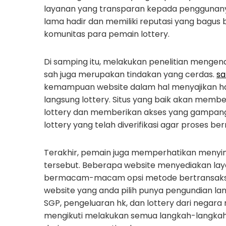
layanan yang transparan kepada penggunanya
lama hadir dan memiliki reputasi yang bagus
komunitas para pemain lottery.
Di samping itu, melakukan penelitian mengena
sah juga merupakan tindakan yang cerdas.
sa
kemampuan website dalam hal menyajikan hasil t
langsung lottery. Situs yang baik akan memb
lottery dan memberikan akses yang gampang
lottery yang telah diverifikasi agar proses 
Terakhir, pemain juga memperhatikan menyimak
tersebut. Beberapa website menyediakan lay
bermacam-macam opsi metode bertransaks
website yang anda pilih punya pengundian l
SGP, pengeluaran hk, dan lottery dari negar
mengikuti melakukan semua langkah-langkah 