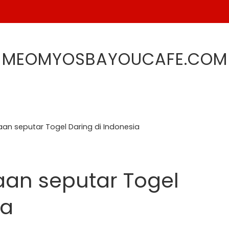
MEOMYOSBAYOUCAFE.COM
an seputar Togel Daring di Indonesia
aan seputar Togel
ia