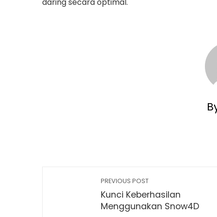
daring secara optimal.
B
PREVIOUS POST
Kunci Keberhasilan
Menggunakan Snow4D