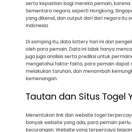
serta kepastian bagi mereka pemain, karena 
Sementara negara, seperti Hongkong, Singapor
yang dikenal, dan output dari dari negara itu 
Indonesia.
Di samping itu, data lottery hari ini dan penge
oleh para pemain. Data ini tidak hanya menc
juga juga analisis serta prediksi untuk per
mengetahui fakta-fakta, para pemain dapat me
melakukan taruhan, dan menambah kemungk
kemenangan.
Tautan dan Situs Togel
Menentukan link dan website togel terpercay
banyak website yang ada, para pemain perlu 
kecurangan. Website yang terpercaya biasan