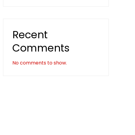
Recent
Comments
No comments to show.