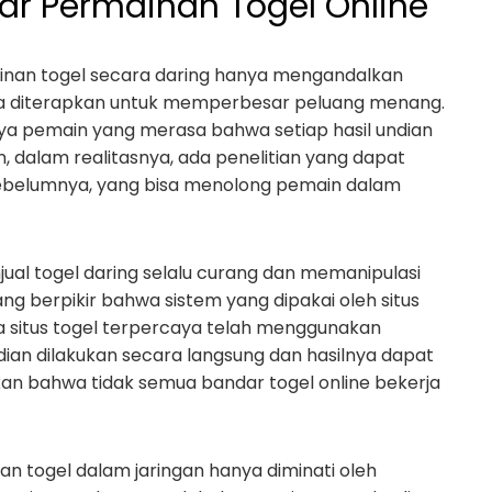
r Permainan Togel Online
nan togel secara daring hanya mengandalkan
bisa diterapkan untuk memperbesar peluang menang.
a pemain yang merasa bahwa setiap hasil undian
, dalam realitasnya, ada penelitian yang dapat
 sebelumnya, yang bisa menolong pemain dalam
jual togel daring selalu curang dan memanipulasi
g berpikir bahwa sistem yang dipakai oleh situs
a situs togel terpercaya telah menggunakan
dian dilakukan secara langsung dan hasilnya dapat
kkan bahwa tidak semua bandar togel online bekerja
n togel dalam jaringan hanya diminati oleh