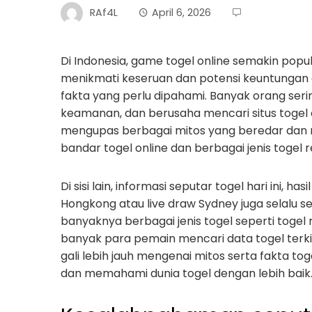
RAf4L
April 6, 2026
Di Indonesia, game togel online semakin pop
menikmati keseruan dan potensi keuntungan 
fakta yang perlu dipahami. Banyak orang se
keamanan, dan berusaha mencari situs togel o
mengupas berbagai mitos yang beredar dan 
bandar togel online dan berbagai jenis togel r
Di sisi lain, informasi seputar togel hari ini, ha
Hongkong atau live draw Sydney juga selalu 
banyaknya berbagai jenis togel seperti togel
banyak para pemain mencari data togel terki
gali lebih jauh mengenai mitos serta fakta to
dan memahami dunia togel dengan lebih baik