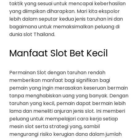
taktik yang sesuai untuk mencapai keberhasilan
yang diimpikan diharapkan. Mari kita ekspolor
lebih dalam seputar kedua jenis taruhan ini dan
bagaimana untuk memaksimalkan peluang di
dunia slot Thailand.
Manfaat Slot Bet Kecil
Permainan Slot dengan taruhan rendah
memberikan manfaat bagi signifikan bagi
pemain yang ingin merasakan keseruan bermain
tanpa menghabiskan uang yang banyak. Dengan
taruhan yang kecil, pemain dapat bermain lebih
lama dan meneliti anjuran jenis slot. Ini memberi
peluang untuk mempelajari cara kerja setiap
mesin slot serta strategi yang, sambil
mengurangi risiko kerugian dana dalam jumlah