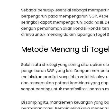
Sebagai penutup, esensial sebagai mempert
berpengaruh pada mempengaruhi SGP. Aspek m
seringkali dapat mempengaruhi pada hasil. D
dengan pemahaman akan kondisi-kondisi te
dirinya untuk menang dalam lapangan togel 
Metode Menang di Toge
Salah satu strategi yang sering diterapkan 
pengeluaran SGP yang lalu. Dengan mempelaja
melakukan prediksi yang lebih valid. Misaln
dan menemukan potensi kombinasi yang dapat u
sangat penting untuk memfasilitasi pemain m
Di samping itu, manajemen keuangan yang ba
permainan togel. Pemain sebaiknya menentuk