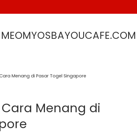
MEOMYOSBAYOUCAFE.COM
 Cara Menang di Pasar Togel Singapore
 Cara Menang di
apore