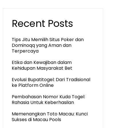
Recent Posts
Tips Jitu Memilih Situs Poker dan
Dominoqq yang Aman dan
Terpercaya
Etika dan Kewajiban dalam
Kehidupan Masyarakat Bet
Evolusi Bupatitogel: Dari Tradisional
ke Platform Online
Pembahasan Nomor Kuda Togel:
Rahasia Untuk Keberhasilan
Memenangkan Toto Macau: Kunci
Sukses di Macau Pools