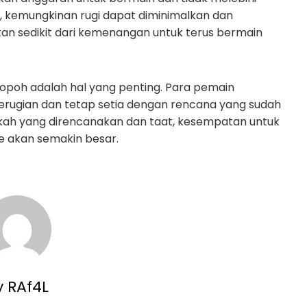
i, kemungkinan rugi dapat diminimalkan dan
 sedikit dari kemenangan untuk terus bermain
gopoh adalah hal yang penting. Para pemain
erugian dan tetap setia dengan rencana yang sudah
kah yang direncanakan dan taat, kesempatan untuk
 akan semakin besar.
y RAf4L