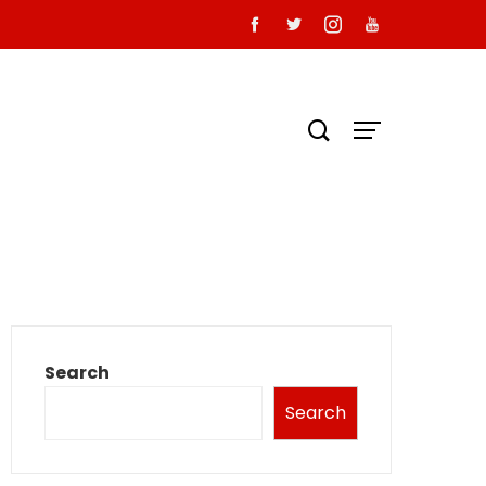
Search
Search