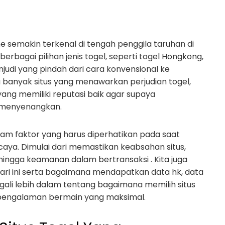
ne semakin terkenal di tengah penggila taruhan di
rbagai pilihan jenis togel, seperti togel Hongkong,
njudi yang pindah dari cara konvensional ke
a banyak situs yang menawarkan perjudian togel,
yang memiliki reputasi baik agar supaya
a menyenangkan.
agam faktor yang harus diperhatikan pada saat
rcaya. Dimulai dari memastikan keabsahan situs,
hingga keamanan dalam bertransaksi . Kita juga
hari ini serta bagaimana mendapatkan data hk, data
a gali lebih dalam tentang bagaimana memilih situs
 pengalaman bermain yang maksimal.