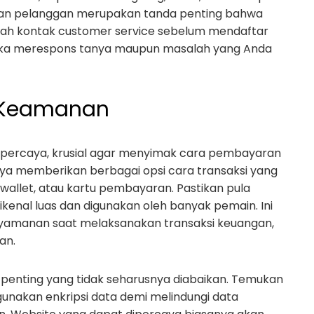
an pelanggan merupakan tanda penting bahwa
lah kontak customer service sebelum mendaftar
ereka merespons tanya maupun masalah yang Anda
a Keamanan
ipercaya, krusial agar menyimak cara pembayaran
nya memberikan berbagai opsi cara transaksi yang
allet, atau kartu pembayaran. Pastikan pula
enal luas dan digunakan oleh banyak pemain. Ini
amanan saat melaksanakan transaksi keuangan,
an.
r penting yang tidak seharusnya diabaikan. Temukan
gunakan enkripsi data demi melindungi data