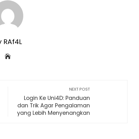
y RAf4L
NEXT POST
Login Ke Uni4D: Panduan
dan Trik Agar Pengalaman
yang Lebih Menyenangkan