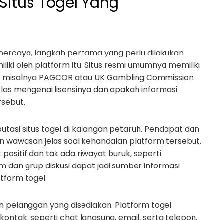
 Situs Togel Yang
rpercaya, langkah pertama yang perlu dilakukan
liki oleh platform itu. Situs resmi umumnya memiliki
kui, misalnya PAGCOR atau UK Gambling Commission.
las mengenai lisensinya dan apakah informasi
sebut.
tasi situs togel di kalangan petaruh. Pendapat dan
n wawasan jelas soal kehandalan platform tersebut.
positif dan tak ada riwayat buruk, seperti
dan grup diskusi dapat jadi sumber informasi
tform togel.
an pelanggan yang disediakan. Platform togel
ontak, seperti chat langsung, email, serta telepon.