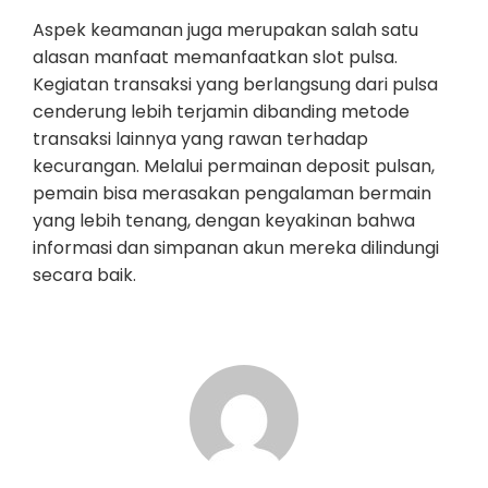
Aspek keamanan juga merupakan salah satu
alasan manfaat memanfaatkan slot pulsa.
Kegiatan transaksi yang berlangsung dari pulsa
cenderung lebih terjamin dibanding metode
transaksi lainnya yang rawan terhadap
kecurangan. Melalui permainan deposit pulsan,
pemain bisa merasakan pengalaman bermain
yang lebih tenang, dengan keyakinan bahwa
informasi dan simpanan akun mereka dilindungi
secara baik.