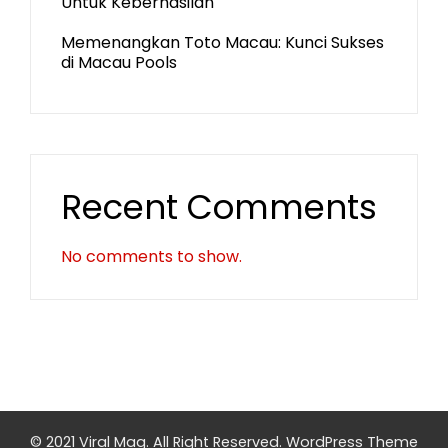
Untuk Keberhasilan
Memenangkan Toto Macau: Kunci Sukses
di Macau Pools
Recent Comments
No comments to show.
© 2021 Viral Mag. All Right Reserved.
WordPress Theme