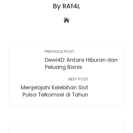
By RAf4L
PREVIOUS POST
Dewi4D: Antara Hiburan dan
Peluang Bisnis
NEXT POST
Menjelajahi Kelebihan Slot
Pulsa Telkomsel di Tahun