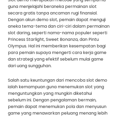
guna menjelajahi beraneka permainan slot
secara gratis tanpa ancaman rugi finansial.
Dengan akun demo slot, pemain dapat menguji
aneka tema-tema dan ciri-ciri dalam permainan
slot daring, seperti nama-nama populer seperti
Princess Starlight, Sweet Bonanza, dan Pintu
Olympus. Hal ini memberikan kesempatan bagi
para pemain supaya mengerti cara kerja game
dan strategi yang efektif sebelum mulai game
dari uang sungguhan.
Salah satu keuntungan dari mencoba slot demo
ialah kemampuan guna menemukan slot yang
menguntungkan yang mungkin diketahui
sebelum ini. Dengan pengalaman bermain,
pemain dapat menemukan pola dan menyusun
game yang menawarkan peluang menang lebih