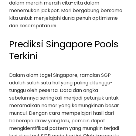
dalam meraih meraih cita-cita dalam
menemukan jackpot. Mari bergabung bersama
kita untuk menjelajahi dunia penuh optimisme
dan kesempatan ini.
Prediksi Singapore Pools
Terkini
Dalam alam togel Singapore, ramalan SGP
adalah salah satu hal yang paling ditunggu-
tunggu oleh peserta. Data dan angka
sebelumnya seringkali menjadi petunjuk untuk
meramalkan nomor yang kemungkinan besar
muncul. Dengan cara mempelajari hasil dari
beberapa draw yang lalu, pemain dapat
mengidentifikasi pattern yang mungkin terjadi
lagi di output SGP pada hari ini. Oleh karena itu,