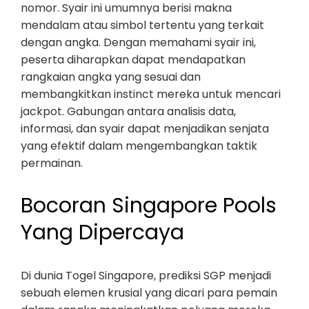
nomor. Syair ini umumnya berisi makna
mendalam atau simbol tertentu yang terkait
dengan angka. Dengan memahami syair ini,
peserta diharapkan dapat mendapatkan
rangkaian angka yang sesuai dan
membangkitkan instinct mereka untuk mencari
jackpot. Gabungan antara analisis data,
informasi, dan syair dapat menjadikan senjata
yang efektif dalam mengembangkan taktik
permainan.
Bocoran Singapore Pools
Yang Dipercaya
Di dunia Togel Singapore, prediksi SGP menjadi
sebuah elemen krusial yang dicari para pemain