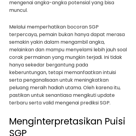
mengenai angka-angka potensial yang bisa
muncul.
Melalui memperhatikan bocoran SGP
terpercaya, pemain bukan hanya dapat merasa
semakin yakin dalam mengambil angka,
melainkan dan mampu menyelami lebih jauh soal
corak permainan yang mungkin terjadi. Ini tidak
hanya sekedar bergantung pada
keberuntungan, tetapi memanfaatkan intuisi
serta penganalisaan untuk meningkatkan
peluang meraih hadiah utama. Oleh karena itu,
pastikan untuk senantiasa mengikuti update
terbaru serta valid mengenai prediksi SGP.
Menginterpretasikan Puisi
SGP