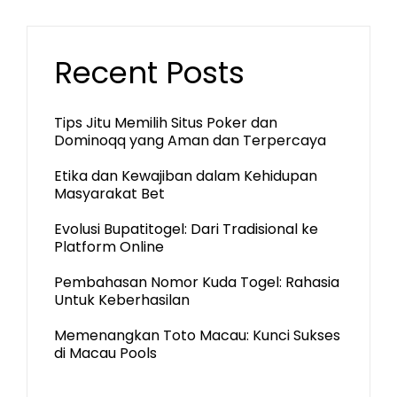
Recent Posts
Tips Jitu Memilih Situs Poker dan
Dominoqq yang Aman dan Terpercaya
Etika dan Kewajiban dalam Kehidupan
Masyarakat Bet
Evolusi Bupatitogel: Dari Tradisional ke
Platform Online
Pembahasan Nomor Kuda Togel: Rahasia
Untuk Keberhasilan
Memenangkan Toto Macau: Kunci Sukses
di Macau Pools