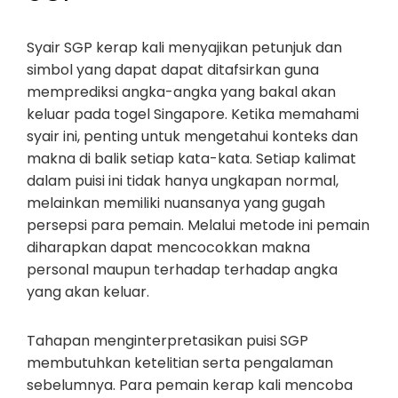
Syair SGP kerap kali menyajikan petunjuk dan
simbol yang dapat dapat ditafsirkan guna
memprediksi angka-angka yang bakal akan
keluar pada togel Singapore. Ketika memahami
syair ini, penting untuk mengetahui konteks dan
makna di balik setiap kata-kata. Setiap kalimat
dalam puisi ini tidak hanya ungkapan normal,
melainkan memiliki nuansanya yang gugah
persepsi para pemain. Melalui metode ini pemain
diharapkan dapat mencocokkan makna
personal maupun terhadap terhadap angka
yang akan keluar.
Tahapan menginterpretasikan puisi SGP
membutuhkan ketelitian serta pengalaman
sebelumnya. Para pemain kerap kali mencoba