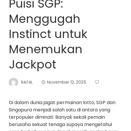
Puisi SGP:
Menggugah
Instinct untuk
Menemukan
Jackpot
RAf4L
November 12, 2025
Di dalam dunia jagat permainan lotto, SGP dan
Singapura menjadi salah satu di antara yang
terpopuler diminati. Banyak sekali pemain
berusaha sekuat tenaga supaya mengetahui