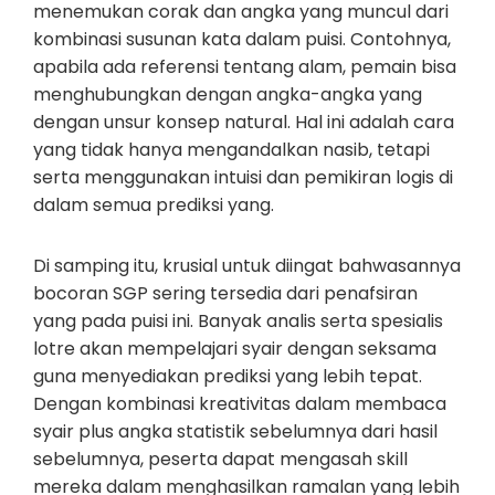
menemukan corak dan angka yang muncul dari
kombinasi susunan kata dalam puisi. Contohnya,
apabila ada referensi tentang alam, pemain bisa
menghubungkan dengan angka-angka yang
dengan unsur konsep natural. Hal ini adalah cara
yang tidak hanya mengandalkan nasib, tetapi
serta menggunakan intuisi dan pemikiran logis di
dalam semua prediksi yang.
Di samping itu, krusial untuk diingat bahwasannya
bocoran SGP sering tersedia dari penafsiran
yang pada puisi ini. Banyak analis serta spesialis
lotre akan mempelajari syair dengan seksama
guna menyediakan prediksi yang lebih tepat.
Dengan kombinasi kreativitas dalam membaca
syair plus angka statistik sebelumnya dari hasil
sebelumnya, peserta dapat mengasah skill
mereka dalam menghasilkan ramalan yang lebih