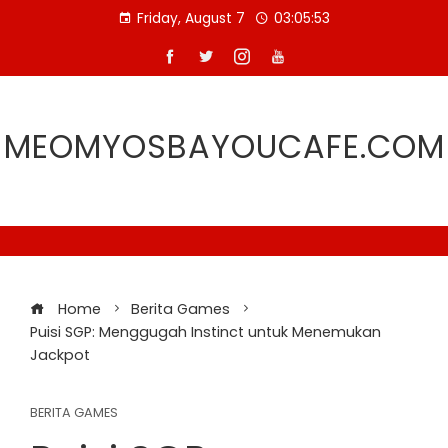
Skip
Friday, August 7
03:05:53
to
content
MEOMYOSBAYOUCAFE.COM
Home
Berita Games
Puisi SGP: Menggugah Instinct untuk Menemukan
Jackpot
BERITA GAMES