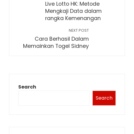
Live Lotto HK: Metode
Mengkaji Data dalam
rangka Kemenangan
NEXT POST
Cara Berhasil Dalam
Memainkan Togel Sidney
Search
Search