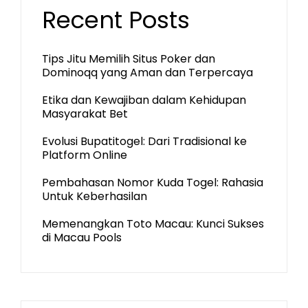
Recent Posts
Tips Jitu Memilih Situs Poker dan
Dominoqq yang Aman dan Terpercaya
Etika dan Kewajiban dalam Kehidupan
Masyarakat Bet
Evolusi Bupatitogel: Dari Tradisional ke
Platform Online
Pembahasan Nomor Kuda Togel: Rahasia
Untuk Keberhasilan
Memenangkan Toto Macau: Kunci Sukses
di Macau Pools