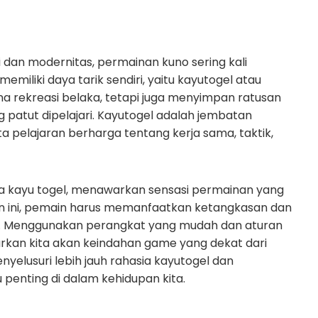
dan modernitas, permainan kuno sering kali
miliki daya tarik sendiri, yaitu kayutogel atau
na rekreasi belaka, tetapi juga menyimpan ratusan
ang patut dipelajari. Kayutogel adalah jembatan
 pelajaran berharga tentang kerja sama, taktik,
a kayu togel, menawarkan sensasi permainan yang
n ini, pemain harus memanfaatkan ketangkasan dan
. Menggunakan perangkat yang mudah dan aturan
rkan kita akan keindahan game yang dekat dari
nyelusuri lebih jauh rahasia kayutogel dan
penting di dalam kehidupan kita.