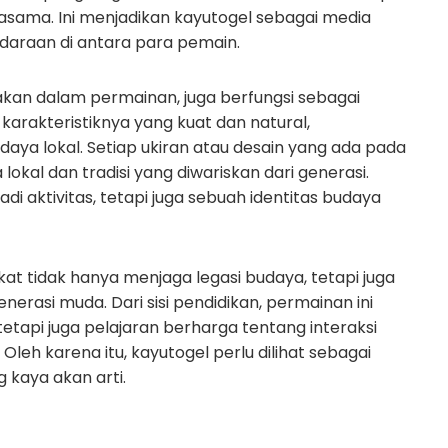
rjasama. Ini menjadikan kayutogel sebagai media
daraan di antara para pemain.
gunakan dalam permainan, juga berfungsi sebagai
karakteristiknya yang kuat dan natural,
ya lokal. Setiap ukiran atau desain yang ada pada
kal dan tradisi yang diwariskan dari generasi.
i aktivitas, tetapi juga sebuah identitas budaya
at tidak hanya menjaga legasi budaya, tetapi juga
nerasi muda. Dari sisi pendidikan, permainan ini
etapi juga pelajaran berharga tentang interaksi
Oleh karena itu, kayutogel perlu dilihat sebagai
g kaya akan arti.