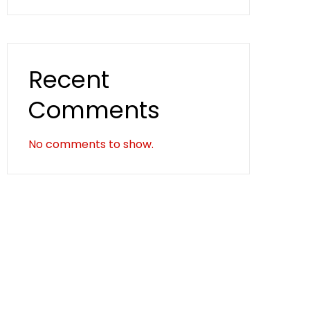
Recent
Comments
No comments to show.