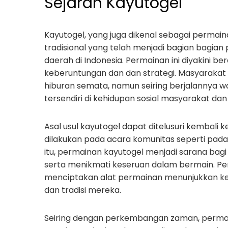
Sejarah Kayutogel
Kayutogel, yang juga dikenal sebagai permain
tradisional yang telah menjadi bagian bagian
daerah di Indonesia. Permainan ini diyakini b
keberuntungan dan dan strategi. Masyarakat
hiburan semata, namun seiring berjalannya w
tersendiri di kehidupan sosial masyarakat dan
Asal usul kayutogel dapat ditelusuri kembali k
dilakukan pada acara komunitas seperti pada 
itu, permainan kayutogel menjadi sarana bagi
serta menikmati keseruan dalam bermain. Pe
menciptakan alat permainan menunjukkan k
dan tradisi mereka.
Seiring dengan perkembangan zaman, perma