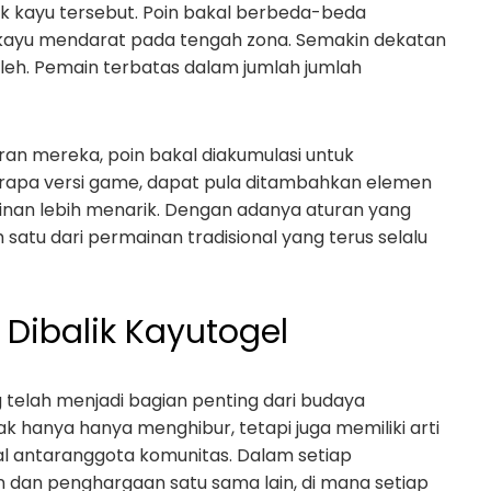
k kayu tersebut. Poin bakal berbeda-beda
kayu mendarat pada tengah zona. Semakin dekatan
roleh. Pemain terbatas dalam jumlah jumlah
n mereka, poin bakal diakumulasi untuk
apa versi game, dapat pula ditambahkan elemen
nan lebih menarik. Dengan adanya aturan yang
h satu dari permainan tradisional yang terus selalu
i Dibalik Kayutogel
ng telah menjadi bagian penting dari budaya
dak hanya hanya menghibur, tetapi juga memiliki arti
ial antaranggota komunitas. Dalam setiap
dan penghargaan satu sama lain, di mana setiap