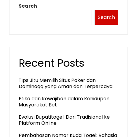
Search
Search
Recent Posts
Tips Jitu Memilih Situs Poker dan
Dominoqq yang Aman dan Terpercaya
Etika dan Kewajiban dalam Kehidupan
Masyarakat Bet
Evolusi Bupatitogel: Dari Tradisional ke
Platform Online
Pembahasan Nomor Kuda Togel: Rahasia