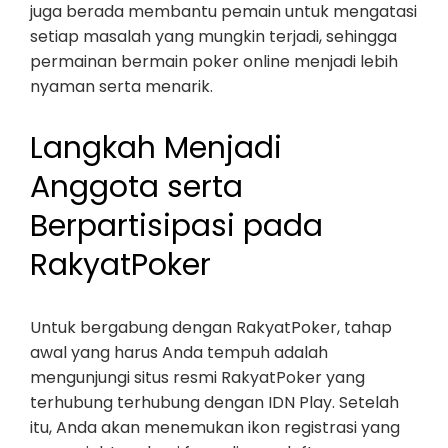
juga berada membantu pemain untuk mengatasi
setiap masalah yang mungkin terjadi, sehingga
permainan bermain poker online menjadi lebih
nyaman serta menarik.
Langkah Menjadi
Anggota serta
Berpartisipasi pada
RakyatPoker
Untuk bergabung dengan RakyatPoker, tahap
awal yang harus Anda tempuh adalah
mengunjungi situs resmi RakyatPoker yang
terhubung terhubung dengan IDN Play. Setelah
itu, Anda akan menemukan ikon registrasi yang