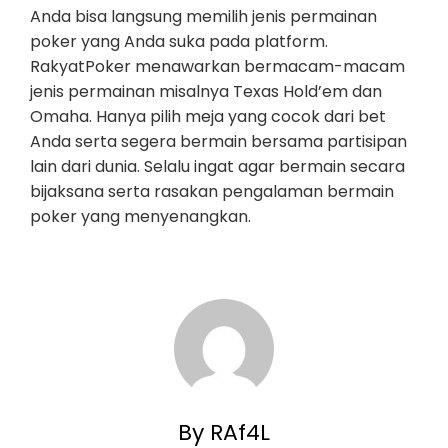
Anda bisa langsung memilih jenis permainan
poker yang Anda suka pada platform.
RakyatPoker menawarkan bermacam-macam
jenis permainan misalnya Texas Hold’em dan
Omaha. Hanya pilih meja yang cocok dari bet
Anda serta segera bermain bersama partisipan
lain dari dunia. Selalu ingat agar bermain secara
bijaksana serta rasakan pengalaman bermain
poker yang menyenangkan.
By RAf4L