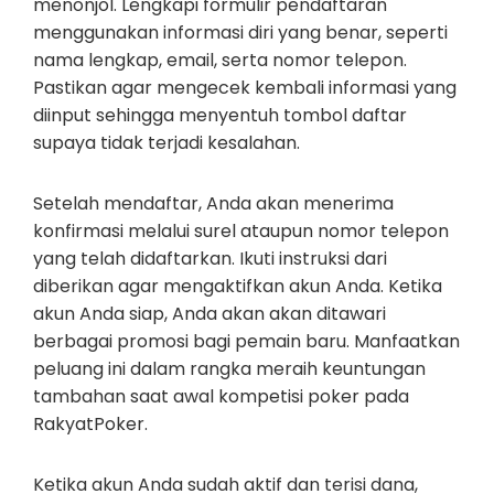
menonjol. Lengkapi formulir pendaftaran
menggunakan informasi diri yang benar, seperti
nama lengkap, email, serta nomor telepon.
Pastikan agar mengecek kembali informasi yang
diinput sehingga menyentuh tombol daftar
supaya tidak terjadi kesalahan.
Setelah mendaftar, Anda akan menerima
konfirmasi melalui surel ataupun nomor telepon
yang telah didaftarkan. Ikuti instruksi dari
diberikan agar mengaktifkan akun Anda. Ketika
akun Anda siap, Anda akan akan ditawari
berbagai promosi bagi pemain baru. Manfaatkan
peluang ini dalam rangka meraih keuntungan
tambahan saat awal kompetisi poker pada
RakyatPoker.
Ketika akun Anda sudah aktif dan terisi dana,