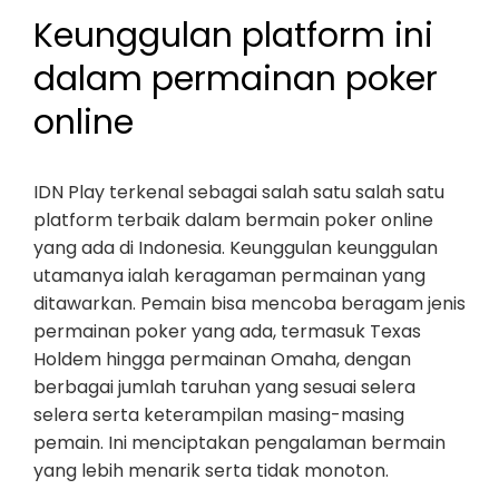
Keunggulan platform ini
dalam permainan poker
online
IDN Play terkenal sebagai salah satu salah satu
platform terbaik dalam bermain poker online
yang ada di Indonesia. Keunggulan keunggulan
utamanya ialah keragaman permainan yang
ditawarkan. Pemain bisa mencoba beragam jenis
permainan poker yang ada, termasuk Texas
Holdem hingga permainan Omaha, dengan
berbagai jumlah taruhan yang sesuai selera
selera serta keterampilan masing-masing
pemain. Ini menciptakan pengalaman bermain
yang lebih menarik serta tidak monoton.