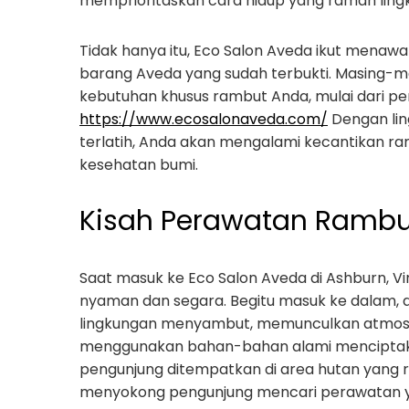
memprioritaskan cara hidup yang ramah ling
Tidak hanya itu, Eco Salon Aveda ikut men
barang Aveda yang sudah terbukti. Masing-
kebutuhan khusus rambut Anda, mulai dari pe
https://www.ecosalonaveda.com/
Dengan lin
terlatih, Anda akan mengalami kecantikan r
kesehatan bumi.
Kisah Perawatan Rambu
Saat masuk ke Eco Salon Aveda di Ashburn, V
nyaman dan segara. Begitu masuk ke dalam, 
lingkungan menyambut, memunculkan atmosfer
menggunakan bahan-bahan alami menciptaka
pengunjung ditempatkan di area hutan yang ri
menyokong pengunjung mencari perawatan y