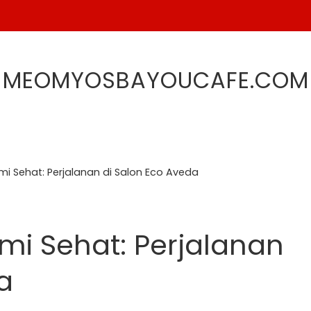
MEOMYOSBAYOUCAFE.COM
i Sehat: Perjalanan di Salon Eco Aveda
mi Sehat: Perjalanan
a