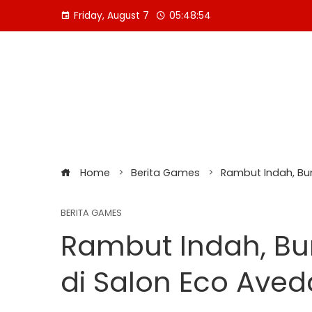
Skip
Friday, August 7
05:48:54
to
content
Home
Berita Games
Rambut Indah, Bum
BERITA GAMES
Rambut Indah, Bu
di Salon Eco Aved