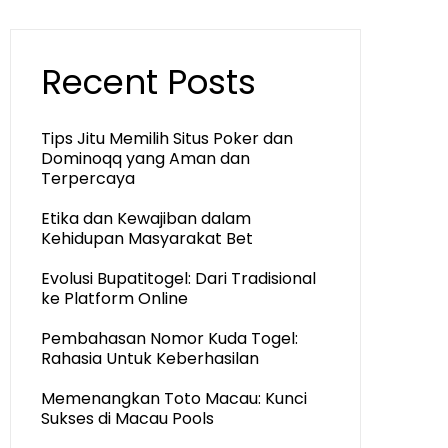
Recent Posts
Tips Jitu Memilih Situs Poker dan
Dominoqq yang Aman dan
Terpercaya
Etika dan Kewajiban dalam
Kehidupan Masyarakat Bet
Evolusi Bupatitogel: Dari Tradisional
ke Platform Online
Pembahasan Nomor Kuda Togel:
Rahasia Untuk Keberhasilan
Memenangkan Toto Macau: Kunci
Sukses di Macau Pools