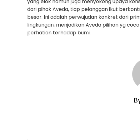
yang elok namun juga menyokong upaya kons
dari pihak Aveda, tiap pelanggan ikut berkon
besar. Ini adalah perwujudan konkret dari pr
lingkungan, menjadikan Aveda pilihan yg coc
perhatian terhadap bumi.
B