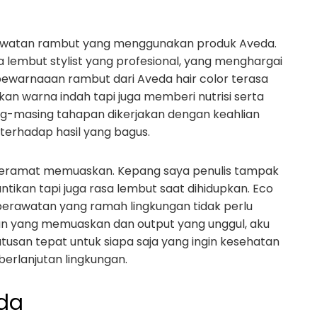
rawatan rambut yang menggunakan produk Aveda.
a lembut stylist yang profesional, yang menghargai
pewarnaaan rambut dari Aveda hair color terasa
kan warna indah tapi juga memberi nutrisi serta
g-masing tahapan dikerjakan dengan keahlian
terhadap hasil yang bagus.
t teramat memuaskan. Kepang saya penulis tampak
cantikan tapi juga rasa lembut saat dihidupkan. Eco
awatan yang ramah lingkungan tidak perlu
n yang memuaskan dan output yang unggul, aku
tusan tepat untuk siapa saja yang ingin kesehatan
rlanjutan lingkungan.
da