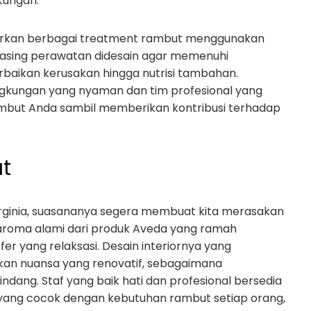
kungan.
awarkan berbagai treatment rambut menggunakan
masing perawatan didesain agar memenuhi
rbaikan kerusakan hingga nutrisi tambahan.
gkungan yang nyaman dan tim profesional yang
ambut Anda sambil memberikan kontribusi terhadap
t
irginia, suasananya segera membuat kita merasakan
aroma alami dari produk Aveda yang ramah
 yang relaksasi. Desain interiornya yang
n nuansa yang renovatif, sebagaimana
ndang. Staf yang baik hati dan profesional bersedia
ang cocok dengan kebutuhan rambut setiap orang,