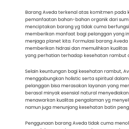
Barang Aveda terkenal atas komitmen pada ke
pemanfaatan bahan-bahan organik dari sumb
menciptakan barang yg tidak cuma berfungsi 
memberikan manfaat bagi pelanggan yang i
menjaga planet kita. Formulasi barang Aveda
memberikan hidrasi dan memulihkan kualitas 
yang perhatian terhadap kesehatan rambut d
Selain keuntungan bagi kesehatan rambut, A
menggabungkan holistic serta spiritual dalam 
pelanggan bisa merasakan layanan yang mem
berasal minyak esensial natural menyediaka
menawarkan kualitas pengalaman yg menyel
namun juga menunjang kesehatan batin peng
Penggunaan barang Aveda tidak cuma menolo