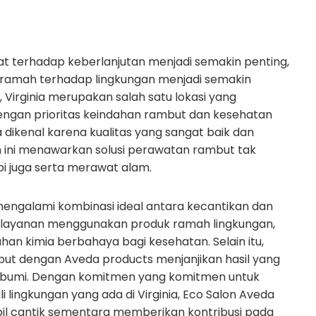
t terhadap keberlanjutan menjadi semakin penting,
g ramah terhadap lingkungan menjadi semakin
, Virginia merupakan salah satu lokasi yang
ngan prioritas keindahan rambut dan kesehatan
dikenal karena kualitas yang sangat baik dan
n ini menawarkan solusi perawatan rambut tak
 juga serta merawat alam.
mengalami kombinasi ideal antara kecantikan dan
ai layanan menggunakan produk ramah lingkungan,
 kimia berbahaya bagi kesehatan. Selain itu,
dengan Aveda products menjanjikan hasil yang
bumi. Dengan komitmen yang komitmen untuk
i lingkungan yang ada di Virginia, Eco Salon Aveda
ampil cantik sementara memberikan kontribusi pada