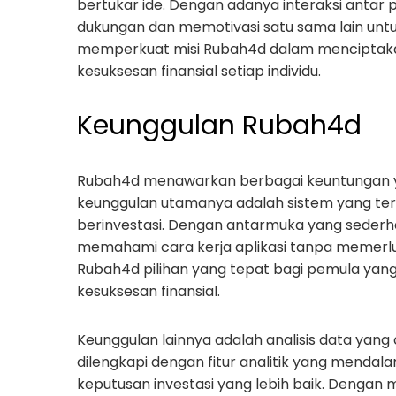
bertukar ide. Dengan adanya interaksi anta
dukungan dan memotivasi satu sama lain untuk
memperkuat misi Rubah4d dalam menciptakan
kesuksesan finansial setiap individu.
Keunggulan Rubah4d
Rubah4d menawarkan berbagai keuntungan ya
keunggulan utamanya adalah sistem yang t
berinvestasi. Dengan antarmuka yang sederha
memahami cara kerja aplikasi tanpa memerlu
Rubah4d pilihan yang tepat bagi pemula yan
kesuksesan finansial.
Keunggulan lainnya adalah analisis data yang 
dilengkapi dengan fitur analitik yang men
keputusan investasi yang lebih baik. Dengan