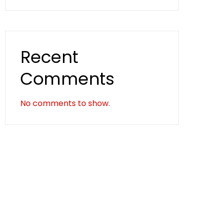
Recent
Comments
No comments to show.