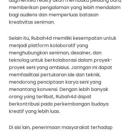
augmented reality akan membuka peluang baru,
memberikan pengalaman yang lebih mendalam
bagi audiens dan memperluas batasan
kreativitas seniman.
Selain itu, Rubah4d memiliki kesempatan untuk
menjadi platform kolaboratif yang
menghubungkan seniman, desainer, dan
teknolog untuk berkolaborasi dalam proyek-
proyek seni yang ambisius. Jaringan ini dapat
memfasilitasi pertukaran ide dan teknik,
mendorong penciptaan karya seni yang
menantang konvensi. Dengan lebih banyak
orang yang terlibat, Rubah4d dapat
berkontribusi pada perkembangan budaya
kreatif yang lebih luas.
Di sisi lain, penerimaan masyarakat terhadap