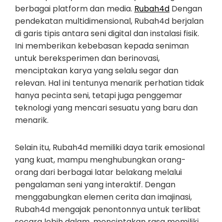
berbagai platform dan media.
Rubah4d
Dengan
pendekatan multidimensional, Rubah4d berjalan
di garis tipis antara seni digital dan instalasi fisik.
Ini memberikan kebebasan kepada seniman
untuk bereksperimen dan berinovasi,
menciptakan karya yang selalu segar dan
relevan. Hal ini tentunya menarik perhatian tidak
hanya pecinta seni, tetapi juga penggemar
teknologi yang mencari sesuatu yang baru dan
menarik.
Selain itu, Rubah4d memiliki daya tarik emosional
yang kuat, mampu menghubungkan orang-
orang dari berbagai latar belakang melalui
pengalaman seni yang interaktif. Dengan
menggabungkan elemen cerita dan imajinasi,
Rubah4d mengajak penontonnya untuk terlibat
secara lebih dalam, menciptakan rasa memiliki