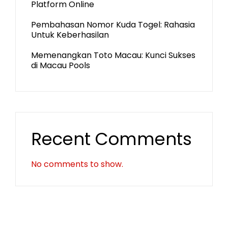
Platform Online
Pembahasan Nomor Kuda Togel: Rahasia
Untuk Keberhasilan
Memenangkan Toto Macau: Kunci Sukses
di Macau Pools
Recent Comments
No comments to show.