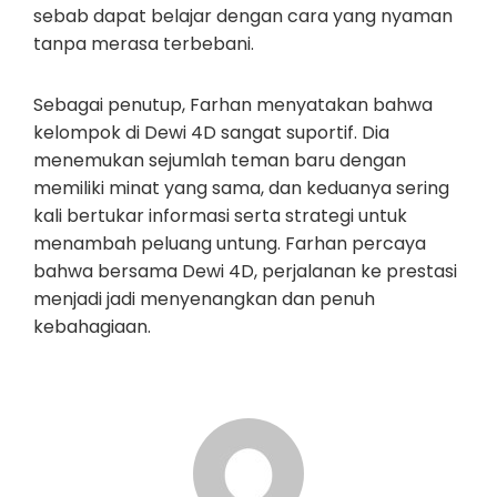
sebab dapat belajar dengan cara yang nyaman
tanpa merasa terbebani.
Sebagai penutup, Farhan menyatakan bahwa
kelompok di Dewi 4D sangat suportif. Dia
menemukan sejumlah teman baru dengan
memiliki minat yang sama, dan keduanya sering
kali bertukar informasi serta strategi untuk
menambah peluang untung. Farhan percaya
bahwa bersama Dewi 4D, perjalanan ke prestasi
menjadi jadi menyenangkan dan penuh
kebahagiaan.