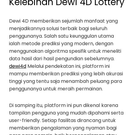
Kelebihan Dewi 4D Lottery
Dewi 4D memberikan sejumlah manfaat yang
menjadikannya solusi terbaik bagi seluruh
penggunanya. Salah satu keunggulan utama
ialah metode prediksi yang modern, dengan
menggunakan algoritma spesifik untuk meneliti
data hasil dari hasil pengundian sebelumnya.
dewi4d
Melalui pendekatan ini, platform ini
mampu memberikan prediksi yang lebih akurasi
tinggi yang tentu saja menambah peluang para
penggunanya untuk meraih permainan.
Di samping itu, platform ini pun dikenal karena
tampilan pengguna yang mudah dipahami serta
user-friendly. Setiap fasilitas dirancang untuk
memberikan pengalaman yang nyaman bagi