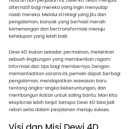
hiburan dan perjudian ini, Dewi 4D telah menjadi
alternatif bagi mereka yang ingin menyulap
nasib mereka. Melalui strategi yang jitu dan
pengalaman, banyak yang berhasil meraih
kemenangan dan bertransformasi menuju
kehidupan yang lebih baik.
Dewi 4D bukan sekadar permainan, melainkan
sebuah lingkungan yang memberikan ragam
informasi dan tips bagi membernya. Dengan
memanfaatkan sarana ini, pemain dapat berbagi
pengalaman, mendapatkan wawasan baru
tentang angka-angka keberuntungan, dan
membangun ikatan untuk saling bantu. Mari kita
eksplorasi lebih lanjut betapa Dewi 4D bisa jadi
rekan setia dalam perjalanan menuju sukses.
Visi dan Misi Dewi 4D