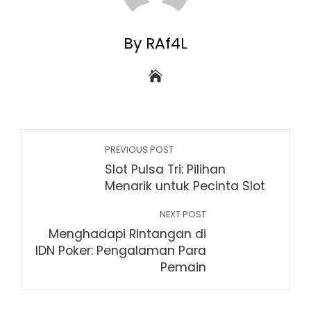
By RAf4L
PREVIOUS POST
Slot Pulsa Tri: Pilihan
Menarik untuk Pecinta Slot
NEXT POST
Menghadapi Rintangan di
IDN Poker: Pengalaman Para
Pemain