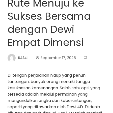
Rute Menuju ke
Sukses Bersama
dengan Dewi
Empat Dimensi
RAf4L
September 17, 2025
Di tengah perjalanan hidup yang penuh
tantangan, banyak orang menaiki tangga
kesuksesan kemenangan. Salah satu opsi yang
tersedia adalah melalui permainan yang
mengandalkan angka dan keberuntungan,
seperti yang ditawarkan oleh Dewi 4D. Di dunia