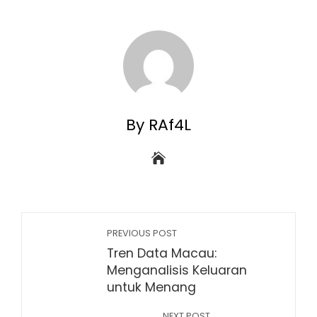
By RAf4L
PREVIOUS POST
Tren Data Macau:
Menganalisis Keluaran
untuk Menang
NEXT POST