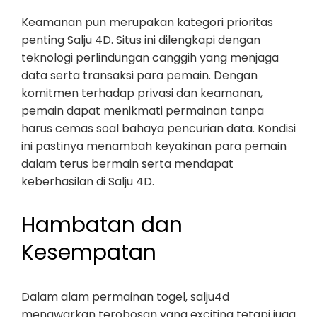
Keamanan pun merupakan kategori prioritas
penting Salju 4D. Situs ini dilengkapi dengan
teknologi perlindungan canggih yang menjaga
data serta transaksi para pemain. Dengan
komitmen terhadap privasi dan keamanan,
pemain dapat menikmati permainan tanpa
harus cemas soal bahaya pencurian data. Kondisi
ini pastinya menambah keyakinan para pemain
dalam terus bermain serta mendapat
keberhasilan di Salju 4D.
Hambatan dan
Kesempatan
Dalam alam permainan togel, salju4d
menawarkan terobosan yang exciting tetapi juga