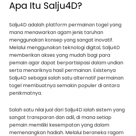
Apa Itu Salju4D?
Salju4D adalah platform permainan togel yang
mana menawarkan agam jenis taruhan
menggunakan konsep yang sangat inovatif.
Melalui menggunakan teknologi digital, Salju4D
memberikan akses yang mudah bagi para
pemain agar dapat berpartisipasi dalam undian
serta menariknya hasil permainan. Existenya
Salju4D sebagai salah satu alternatif permainan
togel membuatnya semakin populer di antara
penikmatnya.
Salah satu nilai jual dari Salju4D ialah sistem yang
sangat transparan dan adil, di mana setiap
pemain memiliki kesempatan yang dalam
memenangkan hadiah. Melalui beraneka ragam