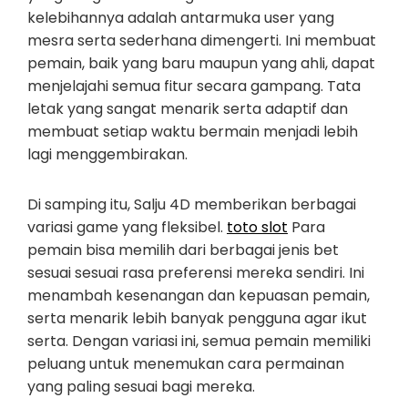
kelebihannya adalah antarmuka user yang
mesra serta sederhana dimengerti. Ini membuat
pemain, baik yang baru maupun yang ahli, dapat
menjelajahi semua fitur secara gampang. Tata
letak yang sangat menarik serta adaptif dan
membuat setiap waktu bermain menjadi lebih
lagi menggembirakan.
Di samping itu, Salju 4D memberikan berbagai
variasi game yang fleksibel.
toto slot
Para
pemain bisa memilih dari berbagai jenis bet
sesuai sesuai rasa preferensi mereka sendiri. Ini
menambah kesenangan dan kepuasan pemain,
serta menarik lebih banyak pengguna agar ikut
serta. Dengan variasi ini, semua pemain memiliki
peluang untuk menemukan cara permainan
yang paling sesuai bagi mereka.