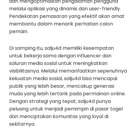
dan mengoptimalkan pengalaman pengguna
melalui aplikasi yang dinamis dan user-friendly.
Pendekatan pemasaran yang efektif akan amat
membantu dalam menarik perhatian calon
pemain.
Di samping itu, salju4d memiliki kesempatan
untuk bekerja sama dengan influencer dan
saluran media sosial untuk meningkatkan
visibilitasnya. Melalui memanfaatkan sepenuhnya
kekuatan media sosial, salju4d bisa mencapai
publik yang lebih besar, mencakup generasi
muda yang lebih tertarik pada permainan online.
Dengan strategi yang tepat, salju4d punya
peluang untuk menjadi pemimpin di pasar togel
dan menciptakan komunitas yang loyal di
sekitarnya.