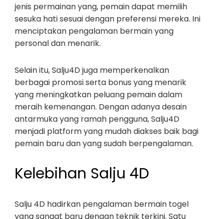
jenis permainan yang, pemain dapat memilih
sesuka hati sesuai dengan preferensi mereka. Ini
menciptakan pengalaman bermain yang
personal dan menarik.
Selain itu, Salju4D juga memperkenalkan
berbagai promosi serta bonus yang menarik
yang meningkatkan peluang pemain dalam
meraih kemenangan. Dengan adanya desain
antarmuka yang ramah pengguna, Salju4D
menjadi platform yang mudah diakses baik bagi
pemain baru dan yang sudah berpengalaman.
Kelebihan Salju 4D
Salju 4D hadirkan pengalaman bermain togel
yang sangat baru dengan teknik terkini. Satu