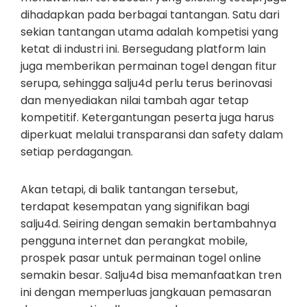
dihadapkan pada berbagai tantangan. Satu dari
sekian tantangan utama adalah kompetisi yang
ketat di industri ini. Bersegudang platform lain
juga memberikan permainan togel dengan fitur
serupa, sehingga salju4d perlu terus berinovasi
dan menyediakan nilai tambah agar tetap
kompetitif. Ketergantungan peserta juga harus
diperkuat melalui transparansi dan safety dalam
setiap perdagangan.
Akan tetapi, di balik tantangan tersebut,
terdapat kesempatan yang signifikan bagi
salju4d. Seiring dengan semakin bertambahnya
pengguna internet dan perangkat mobile,
prospek pasar untuk permainan togel online
semakin besar. Salju4d bisa memanfaatkan tren
ini dengan memperluas jangkauan pemasaran