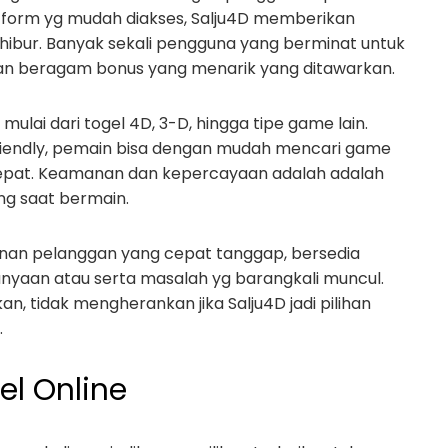
tform yg mudah diakses, Salju4D memberikan
ur. Banyak sekali pengguna yang berminat untuk
an beragam bonus yang menarik yang ditawarkan.
mulai dari togel 4D, 3-D, hingga tipe game lain.
iendly, pemain bisa dengan mudah mencari game
cepat. Keamanan dan kepercayaan adalah adalah
ng saat bermain.
yanan pelanggan yang cepat tanggap, bersedia
aan atau serta masalah yg barangkali muncul.
n, tidak mengherankan jika Salju4D jadi pilihan
.
l Online