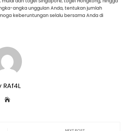
mulai dari togel Singapore, togel Hongkong, hingga
angka-angka unggulan Anda, tentukan jumlah
emoga keberuntungan selalu bersama Anda di
y RAf4L
NEXT POST