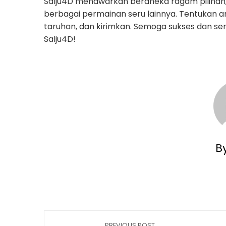
Salju4D menawarkan beraneka ragam pilihan, 
berbagai permainan seru lainnya. Tentukan 
taruhan, dan kirimkan. Semoga sukses dan s
Salju4D!
B
PREVIOUS POST