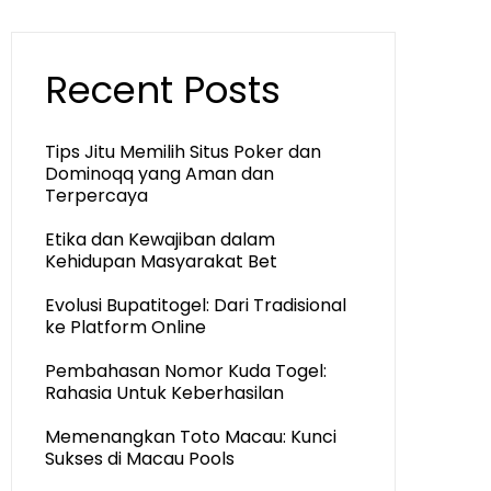
Recent Posts
Tips Jitu Memilih Situs Poker dan
Dominoqq yang Aman dan
Terpercaya
Etika dan Kewajiban dalam
Kehidupan Masyarakat Bet
Evolusi Bupatitogel: Dari Tradisional
ke Platform Online
Pembahasan Nomor Kuda Togel:
Rahasia Untuk Keberhasilan
Memenangkan Toto Macau: Kunci
Sukses di Macau Pools