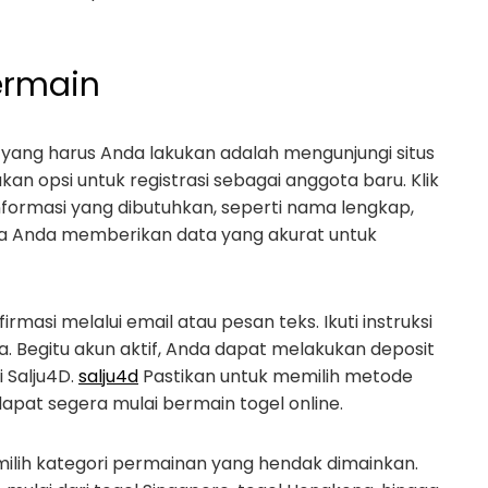
ermain
yang harus Anda lakukan adalah mengunjungi situs
n opsi untuk registrasi sebagai anggota baru. Klik
nformasi yang dibutuhkan, seperti nama lengkap,
pa Anda memberikan data yang akurat untuk
asi melalui email atau pesan teks. Ikuti instruksi
. Begitu akun aktif, Anda dapat melakukan deposit
 Salju4D.
salju4d
Pastikan untuk memilih metode
dapat segera mulai bermain togel online.
milih kategori permainan yang hendak dimainkan.