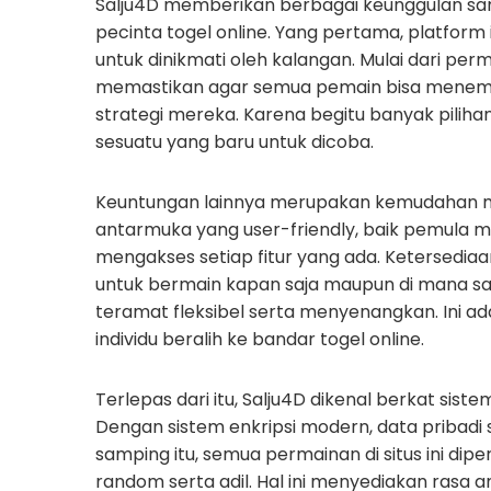
Salju4D memberikan berbagai keunggulan sama
pecinta togel online. Yang pertama, platform
untuk dinikmati oleh kalangan. Mulai dari per
memastikan agar semua pemain bisa menemuk
strategi mereka. Karena begitu banyak piliha
sesuatu yang baru untuk dicoba.
Keuntungan lainnya merupakan kemudahan m
antarmuka yang user-friendly, baik pemula
mengakses setiap fitur yang ada. Ketersedia
untuk bermain kapan saja maupun di mana s
teramat fleksibel serta menyenangkan. Ini a
individu beralih ke bandar togel online.
Terlepas dari itu, Salju4D dikenal berkat si
Dengan sistem enkripsi modern, data pribadi s
samping itu, semua permainan di situs ini dipe
random serta adil. Hal ini menyediakan rasa