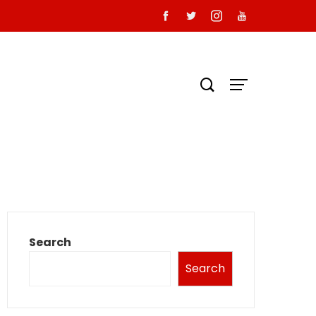
Search
Search