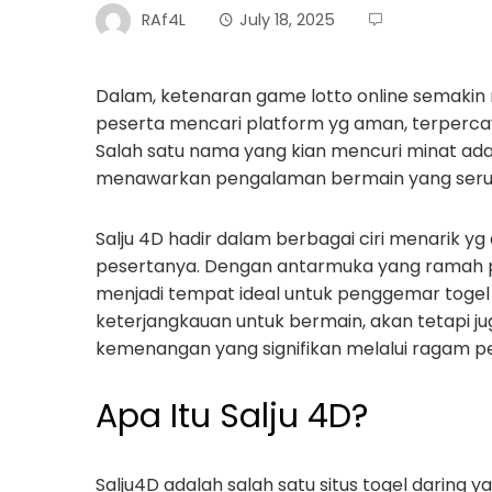
RAf4L
July 18, 2025
Dalam, ketenaran game lotto online semakin
peserta mencari platform yg aman, terperca
Salah satu nama yang kian mencuri minat adala
menawarkan pengalaman bermain yang seru 
Salju 4D hadir dalam berbagai ciri menarik 
pesertanya. Dengan antarmuka yang ramah p
menjadi tempat ideal untuk penggemar togel o
keterjangkauan untuk bermain, akan tetapi
kemenangan yang signifikan melalui ragam p
Apa Itu Salju 4D?
Salju4D adalah salah satu situs togel daring