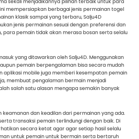
 sekali menjadikannya pilihan terbaik untuk para
 ini mempersiapkan berbagai jenis permainan togel
mainan klasik sampai yang terbaru, Salju4D
an jenis permainan sesuai dengan preferensi dan
n, para pemain tidak akan merasa bosan serta selalu
asuk yang ditawarkan oleh Salju4D. Menggunakan
 maupun pemain berpengalaman bisa secara mudah
an aplikasi mobile juga memberi kesempatan pemain
aja, membuat pengalaman bermain menjadi
dalah salah satu alasan mengapa semakin banyak
stem keamanan dan keadilan dari permainan yang ada.
erta transaksi pemain terlindungi dengan baik. Di
rhatikan secara ketat agar agar setiap hasil selalu
 aman untuk pemain untuk bermain serta bertaruh