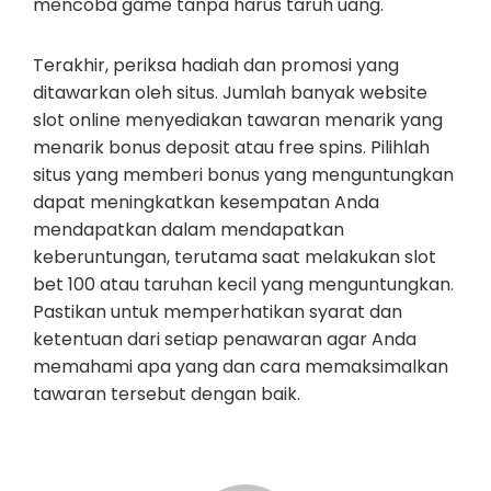
mencoba game tanpa harus taruh uang.
Terakhir, periksa hadiah dan promosi yang
ditawarkan oleh situs. Jumlah banyak website
slot online menyediakan tawaran menarik yang
menarik bonus deposit atau free spins. Pilihlah
situs yang memberi bonus yang menguntungkan
dapat meningkatkan kesempatan Anda
mendapatkan dalam mendapatkan
keberuntungan, terutama saat melakukan slot
bet 100 atau taruhan kecil yang menguntungkan.
Pastikan untuk memperhatikan syarat dan
ketentuan dari setiap penawaran agar Anda
memahami apa yang dan cara memaksimalkan
tawaran tersebut dengan baik.