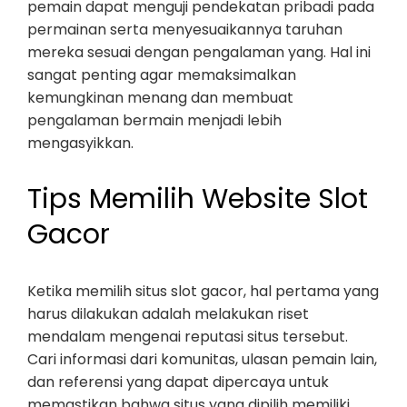
pemain dapat menguji pendekatan pribadi pada
permainan serta menyesuaikannya taruhan
mereka sesuai dengan pengalaman yang. Hal ini
sangat penting agar memaksimalkan
kemungkinan menang dan membuat
pengalaman bermain menjadi lebih
mengasyikkan.
Tips Memilih Website Slot
Gacor
Ketika memilih situs slot gacor, hal pertama yang
harus dilakukan adalah melakukan riset
mendalam mengenai reputasi situs tersebut.
Cari informasi dari komunitas, ulasan pemain lain,
dan referensi yang dapat dipercaya untuk
memastikan bahwa situs yang dipilih memiliki