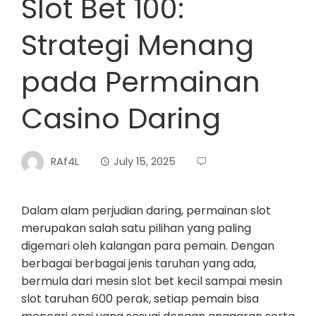
Slot Bet 100:
Strategi Menang
pada Permainan
Casino Daring
RAf4L
July 15, 2025
Dalam alam perjudian daring, permainan slot
merupakan salah satu pilihan yang paling
digemari oleh kalangan para pemain. Dengan
berbagai berbagai jenis taruhan yang ada,
bermula dari mesin slot bet kecil sampai mesin
slot taruhan 600 perak, setiap pemain bisa