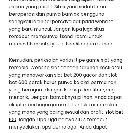
ulasan yang positif. Situs yang sudah lama
beroperasi dan punya banyak pengguna
seringkali lebih terpercaya daripada website
yang baru muncul. Jangan lupa juga situs
tersebut mempunyai lisensi resmi untuk
memastikan safety dan keadilan permainan.
Kemudian, periksalah variasi tipe game slot yang
tersedia. Website slot dengan taruhan kecil atau
yang menawarkan slot bet 200 gacor dan slot
bet 600 perak harus punya koleksi permainan
yang beragam dengan konsep dan fitur yang
menarik. Dengan banyaknya pilihan, Anda dapat
eksplor berbagai game slot untuk menemukan
yang mana yang paling sesuai dan profit.
slot bet
100
Jangan lupa juga bahwa situs tersebut
menyediakan opsi demo agar Anda dapat