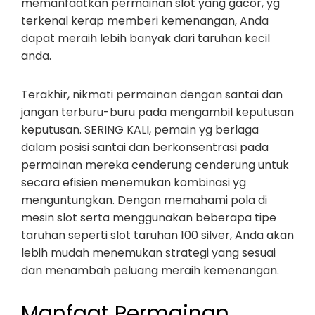
memanfaatkan permainan slot yang gacor, yg
terkenal kerap memberi kemenangan, Anda
dapat meraih lebih banyak dari taruhan kecil
anda.
Terakhir, nikmati permainan dengan santai dan
jangan terburu-buru pada mengambil keputusan
keputusan. SERING KALI, pemain yg berlaga
dalam posisi santai dan berkonsentrasi pada
permainan mereka cenderung cenderung untuk
secara efisien menemukan kombinasi yg
menguntungkan. Dengan memahami pola di
mesin slot serta menggunakan beberapa tipe
taruhan seperti slot taruhan 100 silver, Anda akan
lebih mudah menemukan strategi yang sesuai
dan menambah peluang meraih kemenangan.
Manfaat Permainan