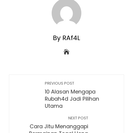
By RAf4L
PREVIOUS POST
10 Alasan Mengapa
Rubah4d Jadi Pilihan
Utama
NEXT POST
Cara Jitu Menanggapi