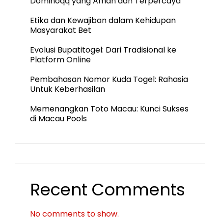
Dominoqq yang Aman dan Terpercaya
Etika dan Kewajiban dalam Kehidupan
Masyarakat Bet
Evolusi Bupatitogel: Dari Tradisional ke
Platform Online
Pembahasan Nomor Kuda Togel: Rahasia
Untuk Keberhasilan
Memenangkan Toto Macau: Kunci Sukses
di Macau Pools
Recent Comments
No comments to show.