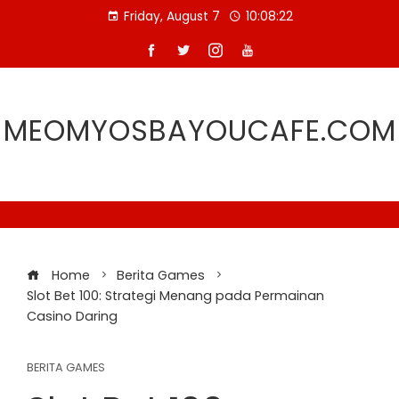
Skip
Friday, August 7
10:08:23
to
content
MEOMYOSBAYOUCAFE.COM
Home
Berita Games
Slot Bet 100: Strategi Menang pada Permainan
Casino Daring
BERITA GAMES