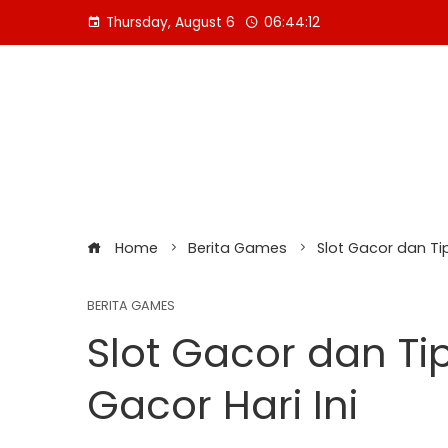
Skip
Thursday, August 6
06:44:13
to
content
Home
Berita Games
Slot Gacor dan Ti
BERITA GAMES
Slot Gacor dan T
Gacor Hari Ini