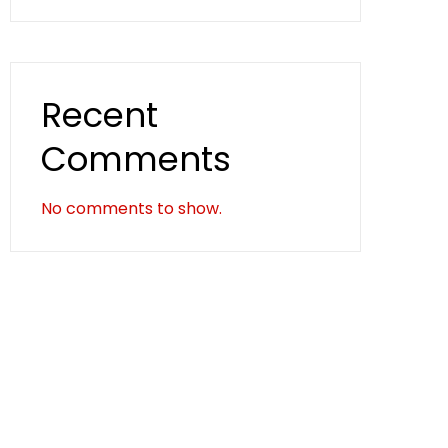
Recent
Comments
No comments to show.