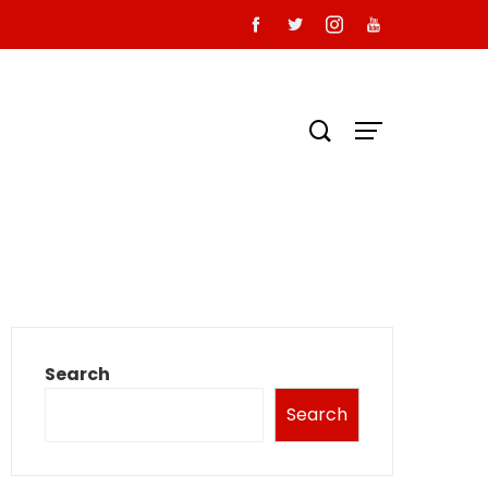
Search
Search