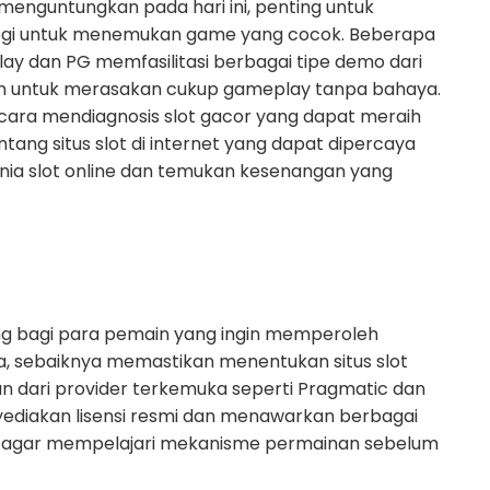
menguntungkan pada hari ini, penting untuk
egi untuk menemukan game yang cocok. Beberapa
y dan PG memfasilitasi berbagai tipe demo dari
n untuk merasakan cukup gameplay tanpa bahaya.
n cara mendiagnosis slot gacor yang dapat meraih
ang situs slot di internet yang dapat dipercaya
 dunia slot online dan temukan kesenangan yang
ng bagi para pemain yang ingin memperoleh
a, sebaiknya memastikan menentukan situs slot
 dari provider terkemuka seperti Pragmatic dan
yediakan lisensi resmi dan menawarkan berbagai
tis agar mempelajari mekanisme permainan sebelum