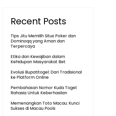
Recent Posts
Tips Jitu Memilih Situs Poker dan
Dominoqq yang Aman dan
Terpercaya
Etika dan Kewajiban dalam
Kehidupan Masyarakat Bet
Evolusi Bupatitogel: Dari Tradisional
ke Platform Online
Pembahasan Nomor Kuda Togel:
Rahasia Untuk Keberhasilan
Memenangkan Toto Macau: Kunci
Sukses di Macau Pools