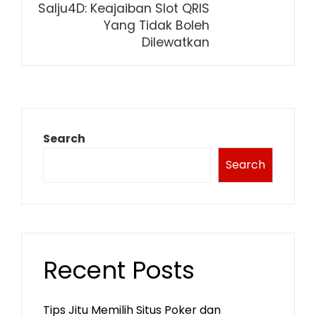
Salju4D: Keajaiban Slot QRIS
Yang Tidak Boleh
Dilewatkan
Search
Search
Recent Posts
Tips Jitu Memilih Situs Poker dan