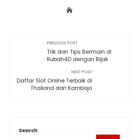
PREVIOUS POST
Trik dan Tips Bermain di
Rubah4D dengan Bijak
NEXT POST
Daftar Slot Online Terbaik di
Thailand dan Kamboja
Search