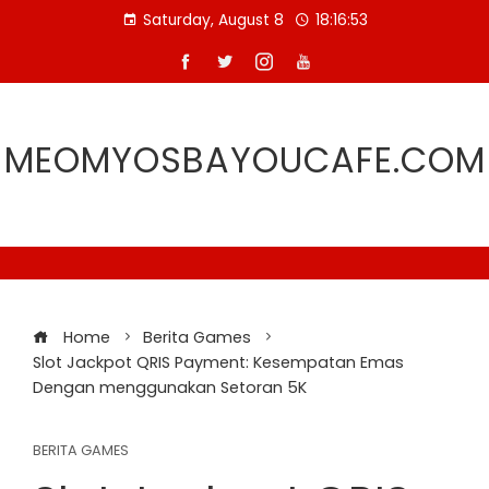
Skip
Saturday, August 8
18:16:53
to
content
MEOMYOSBAYOUCAFE.COM
Home
Berita Games
Slot Jackpot QRIS Payment: Kesempatan Emas
Dengan menggunakan Setoran 5K
BERITA GAMES