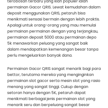
terobosan terbaru yang kian populer ialah
permainan Gacor QRIS. Lewat kemudahan dalam
deposit menggunakan QRIS, petaruh bisa
menikmati sensasi bermain dengan lebih praktis.
Apalagi untuk orang-orang yang mau memulai
permainan permainan dengan yang terjangkau,
permainan deposit 5000 atau permainan depo
5k menawarkan peluang yang sangat baik
dalam mendapatkan kemenangan besar tanpa
perlu mengeluarkan banyak dana.
Permainan Gacor QRIS sangat menarik bagi para
bettor, terutama mereka yang menginginkan
permainan slot gacor serta mesin slot yang rasio
menang yang sangat tinggi. Cukup dengan
setoran hanya dengan 5K, petaruh dapat
menikmati berbagai jenis permainan slot yang
menarik seru dan berpeluang sangat besar