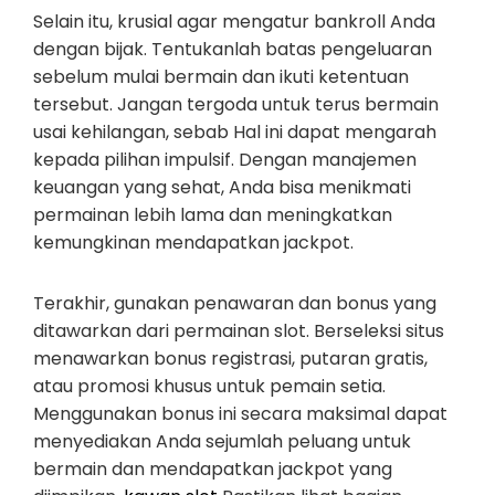
Selain itu, krusial agar mengatur bankroll Anda
dengan bijak. Tentukanlah batas pengeluaran
sebelum mulai bermain dan ikuti ketentuan
tersebut. Jangan tergoda untuk terus bermain
usai kehilangan, sebab Hal ini dapat mengarah
kepada pilihan impulsif. Dengan manajemen
keuangan yang sehat, Anda bisa menikmati
permainan lebih lama dan meningkatkan
kemungkinan mendapatkan jackpot.
Terakhir, gunakan penawaran dan bonus yang
ditawarkan dari permainan slot. Berseleksi situs
menawarkan bonus registrasi, putaran gratis,
atau promosi khusus untuk pemain setia.
Menggunakan bonus ini secara maksimal dapat
menyediakan Anda sejumlah peluang untuk
bermain dan mendapatkan jackpot yang