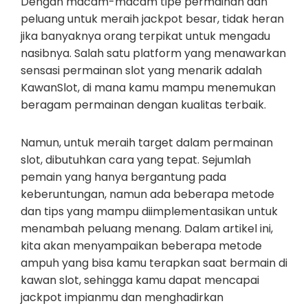
Dengan macam-macam tipe permainan dan
peluang untuk meraih jackpot besar, tidak heran
jika banyaknya orang terpikat untuk mengadu
nasibnya. Salah satu platform yang menawarkan
sensasi permainan slot yang menarik adalah
KawanSlot, di mana kamu mampu menemukan
beragam permainan dengan kualitas terbaik.
Namun, untuk meraih target dalam permainan
slot, dibutuhkan cara yang tepat. Sejumlah
pemain yang hanya bergantung pada
keberuntungan, namun ada beberapa metode
dan tips yang mampu diimplementasikan untuk
menambah peluang menang. Dalam artikel ini,
kita akan menyampaikan beberapa metode
ampuh yang bisa kamu terapkan saat bermain di
kawan slot, sehingga kamu dapat mencapai
jackpot impianmu dan menghadirkan