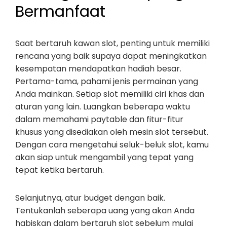
Bermanfaat
Saat bertaruh kawan slot, penting untuk memiliki
rencana yang baik supaya dapat meningkatkan
kesempatan mendapatkan hadiah besar.
Pertama-tama, pahami jenis permainan yang
Anda mainkan. Setiap slot memiliki ciri khas dan
aturan yang lain. Luangkan beberapa waktu
dalam memahami paytable dan fitur-fitur
khusus yang disediakan oleh mesin slot tersebut.
Dengan cara mengetahui seluk-beluk slot, kamu
akan siap untuk mengambil yang tepat yang
tepat ketika bertaruh.
Selanjutnya, atur budget dengan baik.
Tentukanlah seberapa uang yang akan Anda
habiskan dalam bertaruh slot sebelum mulai