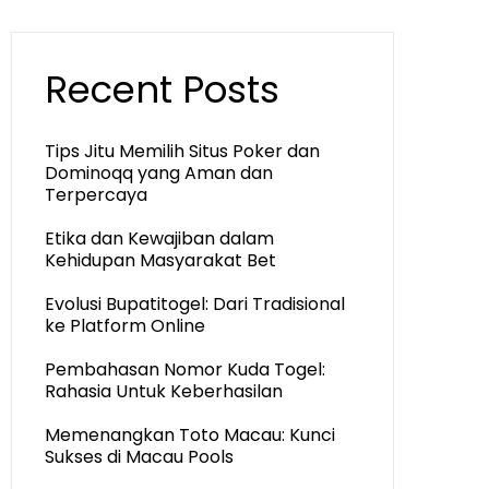
Recent Posts
Tips Jitu Memilih Situs Poker dan
Dominoqq yang Aman dan
Terpercaya
Etika dan Kewajiban dalam
Kehidupan Masyarakat Bet
Evolusi Bupatitogel: Dari Tradisional
ke Platform Online
Pembahasan Nomor Kuda Togel:
Rahasia Untuk Keberhasilan
Memenangkan Toto Macau: Kunci
Sukses di Macau Pools