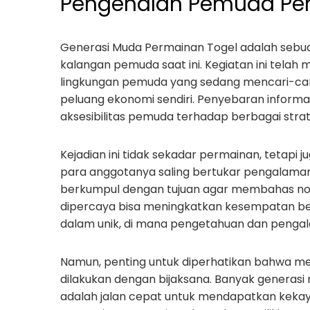
Pengenalan Pemuda Pe
Generasi Muda Permainan Togel adalah sebu
kalangan pemuda saat ini. Kegiatan ini telah
lingkungan pemuda yang sedang mencari-ca
peluang ekonomi sendiri. Penyebaran informa
aksesibilitas pemuda terhadap berbagai strat
Kejadian ini tidak sekadar permainan, tetap
para anggotanya saling bertukar pengalaman
berkumpul dengan tujuan agar membahas n
dipercaya bisa meningkatkan kesempatan berhas
dalam unik, di mana pengetahuan dan pengal
Namun, penting untuk diperhatikan bahwa mes
dilakukan dengan bijaksana. Banyak generasi
adalah jalan cepat untuk mendapatkan kekaya