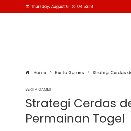
Skip
Thursday, August 6
04:53:18
to
content
Home
Berita Games
Strategi Cerdas 
BERITA GAMES
Strategi Cerdas 
Permainan Togel