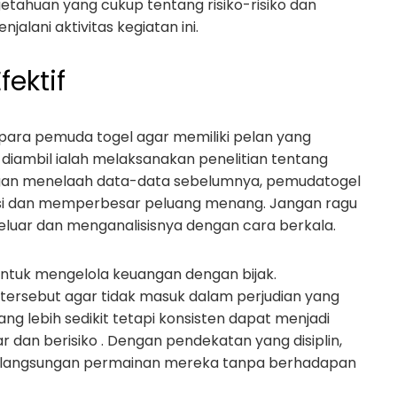
getahuan yang cukup tentang risiko-risiko dan
lani aktivitas kegiatan ini.
ektif
 para pemuda togel agar memiliki pelan yang
 diambil ialah melaksanakan penelitian tentang
ngan menelaah data-data sebelumnya, pemudatogel
si dan memperbesar peluang menang. Jangan ragu
uar dan menganalisisnya dengan cara berkala.
untuk mengelola keuangan dengan bijak.
 tersebut agar tidak masuk dalam perjudian yang
ang lebih sedikit tetapi konsisten dapat menjadi
 dan berisiko . Dengan pendekatan yang disiplin,
langsungan permainan mereka tanpa berhadapan