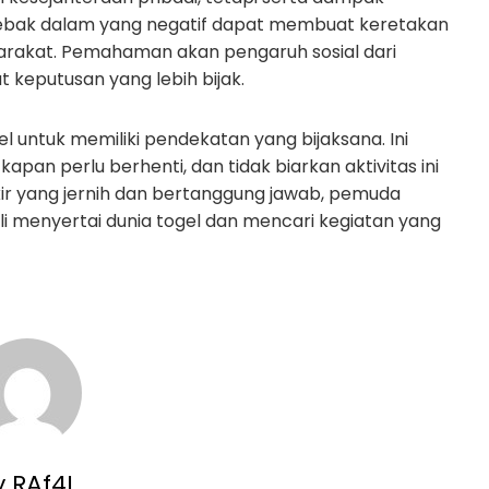
erjebak dalam yang negatif dapat membuat keretakan
akat. Pemahaman akan pengaruh sosial dari
 keputusan yang lebih bijak.
el untuk memiliki pendekatan yang bijaksana. Ini
an perlu berhenti, dan tidak biarkan aktivitas ini
r yang jernih dan bertanggung jawab, pemuda
i menyertai dunia togel dan mencari kegiatan yang
y RAf4L