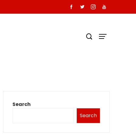
Search
Search