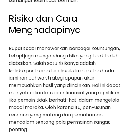
semangat lebih saat bermain.
Risiko dan Cara
Menghadapinya
Bupatitogel menawarkan berbagai keuntungan,
tetapi juga mengandung risiko yang tidak boleh
diabaikan. Salah satu risikonya adalah
ketidakpastian dalam hasil, di mana tidak ada
jaminan bahwa strategi apapun akan
membuahkan hasil yang diinginkan. Hal ini dapat
menyebabkan kerugian finansial yang signifikan
jika pemain tidak berhati-hati dalam mengelola
modal mereka. Oleh karena itu, penyusunan
rencana yang matang dan pemahaman
mendalam tentang pola permainan sangat
penting.