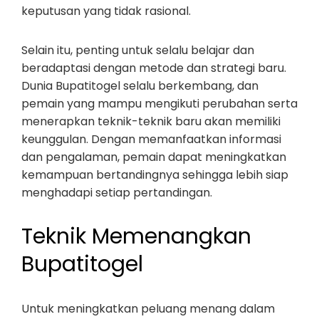
keputusan yang tidak rasional.
Selain itu, penting untuk selalu belajar dan
beradaptasi dengan metode dan strategi baru.
Dunia Bupatitogel selalu berkembang, dan
pemain yang mampu mengikuti perubahan serta
menerapkan teknik-teknik baru akan memiliki
keunggulan. Dengan memanfaatkan informasi
dan pengalaman, pemain dapat meningkatkan
kemampuan bertandingnya sehingga lebih siap
menghadapi setiap pertandingan.
Teknik Memenangkan
Bupatitogel
Untuk meningkatkan peluang menang dalam