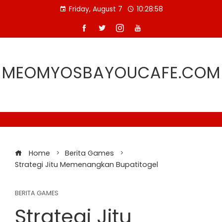
Skip
Friday, August 7
10:28:58
to
content
MEOMYOSBAYOUCAFE.COM
Home
Berita Games
Strategi Jitu Memenangkan Bupatitogel
BERITA GAMES
Strategi Jitu