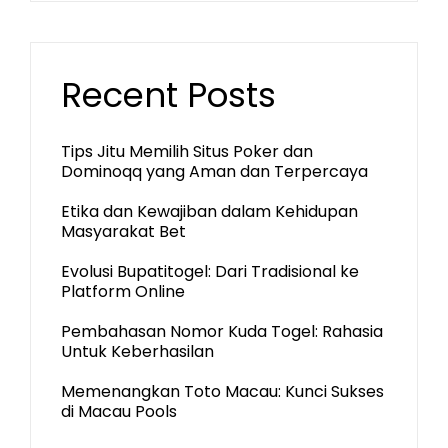
Recent Posts
Tips Jitu Memilih Situs Poker dan
Dominoqq yang Aman dan Terpercaya
Etika dan Kewajiban dalam Kehidupan
Masyarakat Bet
Evolusi Bupatitogel: Dari Tradisional ke
Platform Online
Pembahasan Nomor Kuda Togel: Rahasia
Untuk Keberhasilan
Memenangkan Toto Macau: Kunci Sukses
di Macau Pools