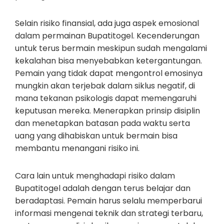
Selain risiko finansial, ada juga aspek emosional
dalam permainan Bupatitogel. Kecenderungan
untuk terus bermain meskipun sudah mengalami
kekalahan bisa menyebabkan ketergantungan.
Pemain yang tidak dapat mengontrol emosinya
mungkin akan terjebak dalam siklus negatif, di
mana tekanan psikologis dapat memengaruhi
keputusan mereka. Menerapkan prinsip disiplin
dan menetapkan batasan pada waktu serta
uang yang dihabiskan untuk bermain bisa
membantu menangani risiko ini.
Cara lain untuk menghadapi risiko dalam
Bupatitogel adalah dengan terus belajar dan
beradaptasi. Pemain harus selalu memperbarui
informasi mengenai teknik dan strategi terbaru,