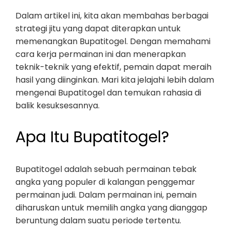
Dalam artikel ini, kita akan membahas berbagai
strategi jitu yang dapat diterapkan untuk
memenangkan Bupatitogel. Dengan memahami
cara kerja permainan ini dan menerapkan
teknik-teknik yang efektif, pemain dapat meraih
hasil yang diinginkan. Mari kita jelajahi lebih dalam
mengenai Bupatitogel dan temukan rahasia di
balik kesuksesannya.
Apa Itu Bupatitogel?
Bupatitogel adalah sebuah permainan tebak
angka yang populer di kalangan penggemar
permainan judi. Dalam permainan ini, pemain
diharuskan untuk memilih angka yang dianggap
beruntung dalam suatu periode tertentu.