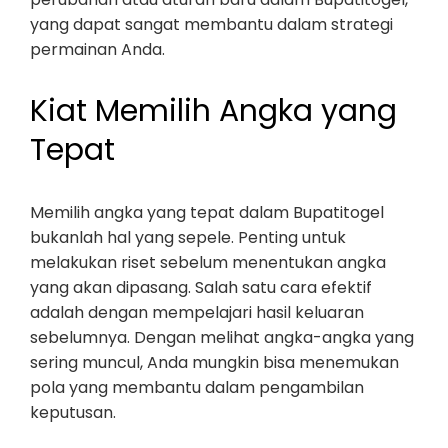
yang dapat sangat membantu dalam strategi
permainan Anda.
Kiat Memilih Angka yang
Tepat
Memilih angka yang tepat dalam Bupatitogel
bukanlah hal yang sepele. Penting untuk
melakukan riset sebelum menentukan angka
yang akan dipasang. Salah satu cara efektif
adalah dengan mempelajari hasil keluaran
sebelumnya. Dengan melihat angka-angka yang
sering muncul, Anda mungkin bisa menemukan
pola yang membantu dalam pengambilan
keputusan.