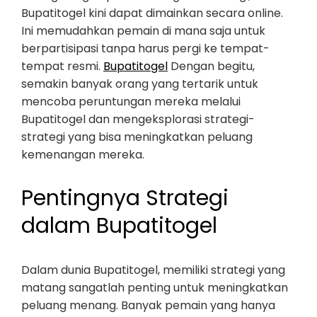
Bupatitogel kini dapat dimainkan secara online.
Ini memudahkan pemain di mana saja untuk
berpartisipasi tanpa harus pergi ke tempat-
tempat resmi.
Bupatitogel
Dengan begitu,
semakin banyak orang yang tertarik untuk
mencoba peruntungan mereka melalui
Bupatitogel dan mengeksplorasi strategi-
strategi yang bisa meningkatkan peluang
kemenangan mereka.
Pentingnya Strategi
dalam Bupatitogel
Dalam dunia Bupatitogel, memiliki strategi yang
matang sangatlah penting untuk meningkatkan
peluang menang. Banyak pemain yang hanya