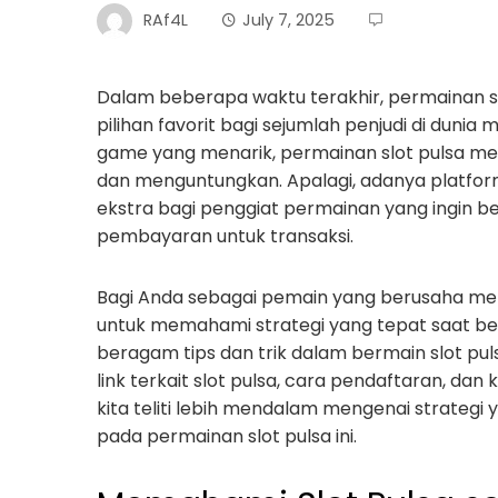
RAf4L
July 7, 2025
Dalam beberapa waktu terakhir, permainan sl
pilihan favorit bagi sejumlah penjudi di duni
game yang menarik, permainan slot pulsa 
dan menguntungkan. Apalagi, adanya platfo
ekstra bagi penggiat permainan yang ingin b
pembayaran untuk transaksi.
Bagi Anda sebagai pemain yang berusaha me
untuk memahami strategi yang tepat saat berm
beragam tips dan trik dalam bermain slot pu
link terkait slot pulsa, cara pendaftaran, da
kita teliti lebih mendalam mengenai strat
pada permainan slot pulsa ini.