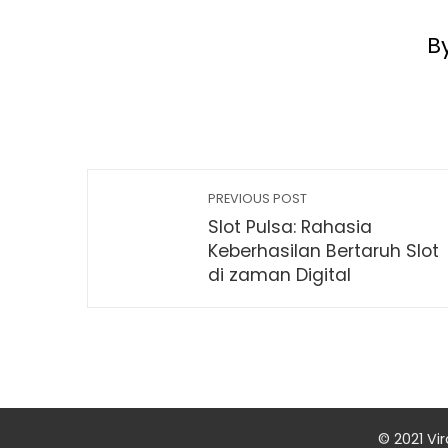
B
PREVIOUS POST
Slot Pulsa: Rahasia
Keberhasilan Bertaruh Slot
di zaman Digital
© 2021 Vir