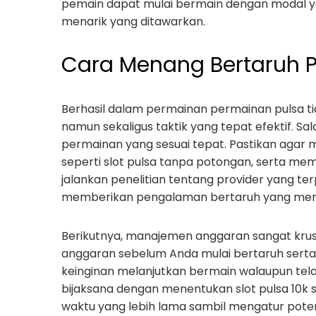
pemain dapat mulai bermain dengan modal y
menarik yang ditawarkan.
Cara Menang Bertaruh 
Berhasil dalam permainan permainan pulsa t
namun sekaligus taktik yang tepat efektif. Sa
permainan yang sesuai tepat. Pastikan agar me
seperti slot pulsa tanpa potongan, serta memb
jalankan penelitian tentang provider yang t
memberikan pengalaman bertaruh yang me
Berikutnya, manajemen anggaran sangat krusi
anggaran sebelum Anda mulai bertaruh serta 
keinginan melanjutkan bermain walaupun tela
bijaksana dengan menentukan slot pulsa 10k 
waktu yang lebih lama sambil mengatur potens