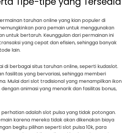
ta Tipe-tipe yang Tersedia
permainan taruhan online yang kian populer di
ni memungkinkan para pemain untuk menggunakan
 untuk bertaruh. Keunggulan dari permainan ini
ransaksi yang cepat dan efisien, sehingga banyak
ode lain.
 di berbagai situs taruhan online, seperti kudaslot.
n fasilitas yang bervariasi, sehingga memberi
 Mulai dari slot tradisional yang menampilkan ikon
engan animasi yang menarik dan fasilitas bonus,
 perhatian adalah slot pulsa yang tidak potongan.
emain karena mereka tidak akan dikenakan biaya
an begitu pilihan seperti slot pulsa 10k, para