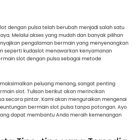
ot dengan pulsa telah berubah menjadi salah satu
a maya. Melalui akses yang mudah dan banyak pilihan
menyajikan pengalaman bermain yang menyenangkan
rm seperti kudaslot menawarkan kenyamanan
ermain slot dengan pulsa sebagai metode
maksimalkan peluang menang, sangat penting
ain slot. Tulisan berikut akan merincikan
lsa secara pintar. Kami akan menguraikan mengenai
n keuntungan bermain slot pulsa tanpa potongan. Ayo
egi yang dapat membantu Anda meraih kemenangan