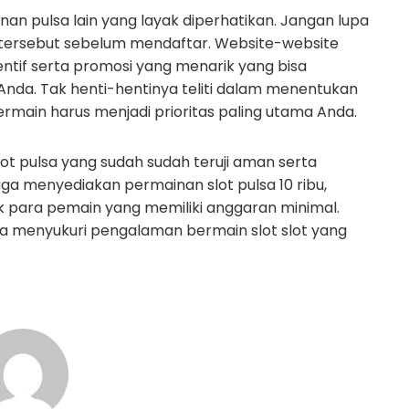
inan pulsa lain yang layak diperhatikan. Jangan lupa
 tersebut sebelum mendaftar. Website-website
entif serta promosi yang menarik yang bisa
a. Tak henti-hentinya teliti dalam menentukan
ain harus menjadi prioritas paling utama Anda.
slot pulsa yang sudah sudah teruji aman serta
uga menyediakan permainan slot pulsa 10 ribu,
 para pemain yang memiliki anggaran minimal.
sa menyukuri pengalaman bermain slot slot yang