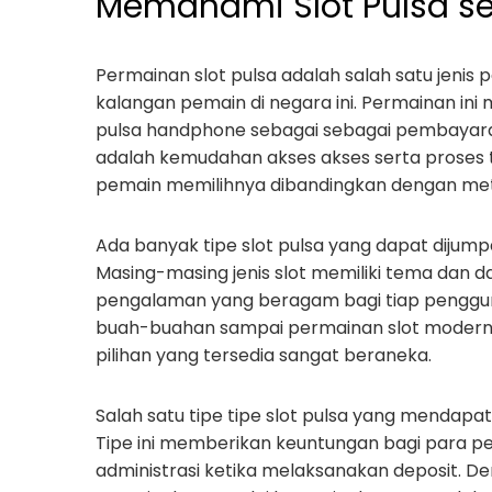
Memahami Slot Pulsa ser
Permainan slot pulsa adalah salah satu jenis 
kalangan pemain di negara ini. Permainan i
pulsa handphone sebagai sebagai pembayaran
adalah kemudahan akses akses serta proses t
pemain memilihnya dibandingkan dengan met
Ada banyak tipe slot pulsa yang dapat dijumpai
Masing-masing jenis slot memiliki tema dan da
pengalaman yang beragam bagi tiap pengguna.
buah-buahan sampai permainan slot modern d
pilihan yang tersedia sangat beraneka.
Salah satu tipe tipe slot pulsa yang mendapat
Tipe ini memberikan keuntungan bagi para p
administrasi ketika melaksanakan deposit. Deng