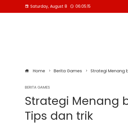
Skip
Saturday, August 8
06:05:16
to
content
Home
Berita Games
Strategi Menang be
BERITA GAMES
Strategi Menang b
Tips dan trik