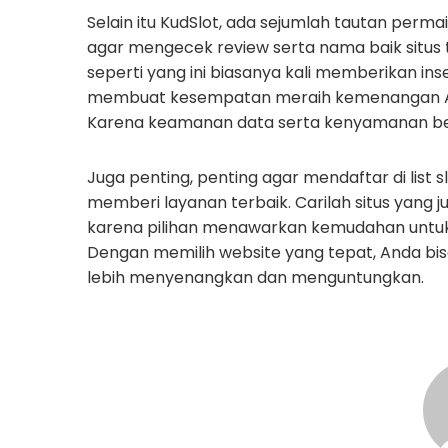
Selain itu KudSlot, ada sejumlah tautan perma
agar mengecek review serta nama baik situs
seperti yang ini biasanya kali memberikan ins
membuat kesempatan meraih kemenangan And
Karena keamanan data serta kenyamanan berm
Juga penting, penting agar mendaftar di list 
memberi layanan terbaik. Carilah situs yang j
karena pilihan menawarkan kemudahan untuk
Dengan memilih website yang tepat, Anda bi
lebih menyenangkan dan menguntungkan.