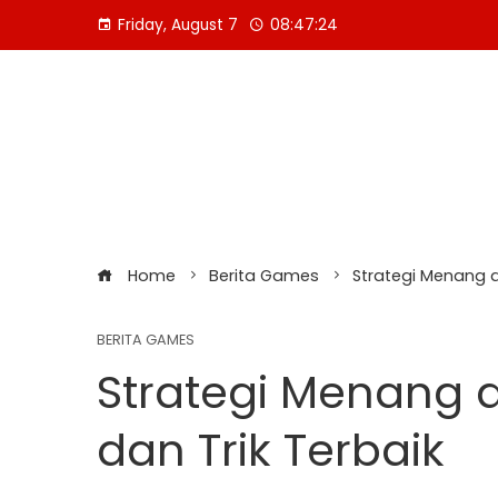
Skip
Friday, August 7
08:47:25
to
content
Home
Berita Games
Strategi Menang d
BERITA GAMES
Strategi Menang d
dan Trik Terbaik