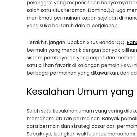
pelanggan yang responsif dan banyaknya bonu
salah satu situs teraman, DominoQQ juga men
menikmati permainan kapan saja dan di mana 
yang suka bertaruh dalam perjalanan.
Terakhir, jangan lupakan Situs BandarQQ.
Ban
bermain yang menarik dengan banyak pilihan 
sistem pembayaran yang cepat dan metode 
satu pilihan favorit di kalangan pemain PKV.
berbagai permainan yang ditawarkan, dari adu
Kesalahan Umum yang H
Salah satu kesalahan umum yang sering dilak
memahami aturan permainan. Banyak pemain 
cara bermain dan strategi dasar dari permain
Sebaiknya, luangkan waktu untuk memahami