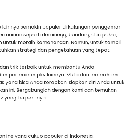
lainnya semakin populer di kalangan penggemar
permainan seperti dominoqq, bandarq, dan poker,
n untuk meraih kemenangan. Namun, untuk tampil
tuhkan strategi dan pengetahuan yang tepat.
s dan trik terbaik untuk membantu Anda
an permainan pkv lainnya. Mulai dari memahami
s yang bisa Anda terapkan, siapkan diri Anda untuk
kan ini. Bergabunglah dengan kami dan temukan
pkv yang terpercaya.
ine yang cukup populer di Indonesia,