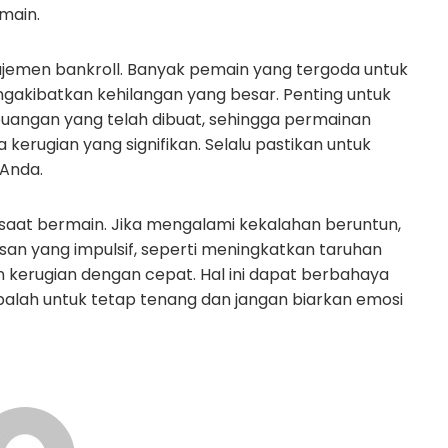
main.
jemen bankroll. Banyak pemain yang tergoda untuk
gakibatkan kehilangan yang besar. Penting untuk
uangan yang telah dibuat, sehingga permainan
erugian yang signifikan. Selalu pastikan untuk
 Anda.
l saat bermain. Jika mengalami kekalahan beruntun,
n yang impulsif, seperti meningkatkan taruhan
kerugian dengan cepat. Hal ini dapat berbahaya
balah untuk tetap tenang dan jangan biarkan emosi