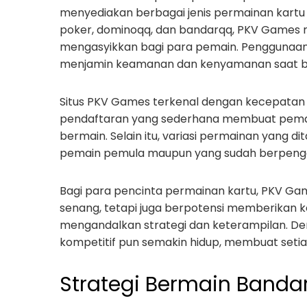
menyediakan berbagai jenis permainan kartu
poker, dominoqq, dan bandarqq, PKV Games
mengasyikkan bagi para pemain. Penggunaan t
menjamin keamanan dan kenyamanan saat b
Situs PKV Games terkenal dengan kecepatan 
pendaftaran yang sederhana membuat pemai
bermain. Selain itu, variasi permainan yang 
pemain pemula maupun yang sudah berpeng
Bagi para pencinta permainan kartu, PKV Ga
senang, tetapi juga berpotensi memberikan k
mengandalkan strategi dan keterampilan. D
kompetitif pun semakin hidup, membuat set
Strategi Bermain Band