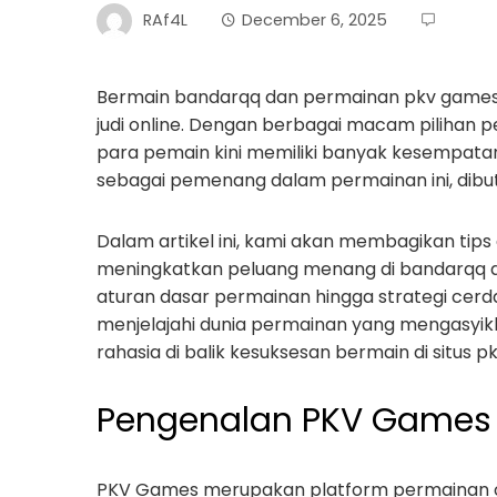
RAf4L
December 6, 2025
Bermain bandarqq dan permainan pkv games 
judi online. Dengan berbagai macam pilihan 
para pemain kini memiliki banyak kesempata
sebagai pemenang dalam permainan ini, dibu
Dalam artikel ini, kami akan membagikan tip
meningkatkan peluang menang di bandarqq d
aturan dasar permainan hingga strategi cerda
menjelajahi dunia permainan yang mengasyik
rahasia di balik kesuksesan bermain di situs 
Pengenalan PKV Games
PKV Games merupakan platform permainan onl