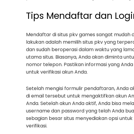
Tips Mendaftar dan Logi
Mendaftar di situs pkv games sangat mudah 
lakukan adalah memilih situs pkv yang terperca
dan sudah beroperasi dalam waktu yang lama. 
utama situs. Biasanya, Anda akan diminta untu
nomor telepon. Pastikan informasi yang Anda 
untuk verifikasi akun Anda.
Setelah mengisi formulir pendaftaran, Anda a
di email tersebut untuk mengaktifkan akun An
Anda. Setelah akun Anda aktif, Anda bisa m
username dan password yang telah Anda buat
sebagian besar situs menyediakan opsi untu
verifikasi.