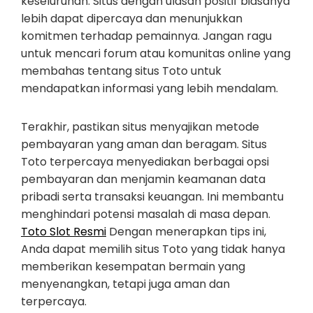
keseluruhan. Situs dengan ulasan positif biasanya
lebih dapat dipercaya dan menunjukkan
komitmen terhadap pemainnya. Jangan ragu
untuk mencari forum atau komunitas online yang
membahas tentang situs Toto untuk
mendapatkan informasi yang lebih mendalam.
Terakhir, pastikan situs menyajikan metode
pembayaran yang aman dan beragam. Situs
Toto terpercaya menyediakan berbagai opsi
pembayaran dan menjamin keamanan data
pribadi serta transaksi keuangan. Ini membantu
menghindari potensi masalah di masa depan.
Toto Slot Resmi
Dengan menerapkan tips ini,
Anda dapat memilih situs Toto yang tidak hanya
memberikan kesempatan bermain yang
menyenangkan, tetapi juga aman dan
terpercaya.