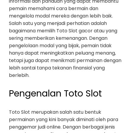
informasi dan panduan yang dapat membantu
pemain memahami cara bermain dan
mengelola modal mereka dengan lebih baik.
Salah satu yang menjadi perhatian adalah
bagaimana memilih Toto Slot gacor atau yang
sering memberikan kemenangan. Dengan
pengelolaan modal yang bijak, pemain tidak
hanya dapat meningkatkan peluang menang,
tetapi juga dapat menikmati permainan dengan
lebih santai tanpa tekanan finansial yang
berlebih.
Pengenalan Toto Slot
Toto Slot merupakan salah satu bentuk
permainan yang kini banyak diminati oleh para
penggemar judi online. Dengan berbagai jenis