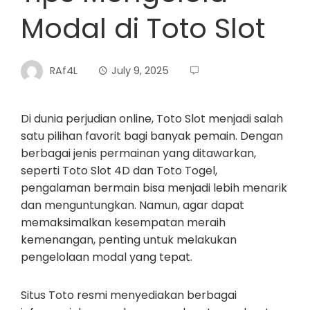
Modal di Toto Slot
RAf4L
July 9, 2025
Di dunia perjudian online, Toto Slot menjadi salah
satu pilihan favorit bagi banyak pemain. Dengan
berbagai jenis permainan yang ditawarkan,
seperti Toto Slot 4D dan Toto Togel,
pengalaman bermain bisa menjadi lebih menarik
dan menguntungkan. Namun, agar dapat
memaksimalkan kesempatan meraih
kemenangan, penting untuk melakukan
pengelolaan modal yang tepat.
Situs Toto resmi menyediakan berbagai