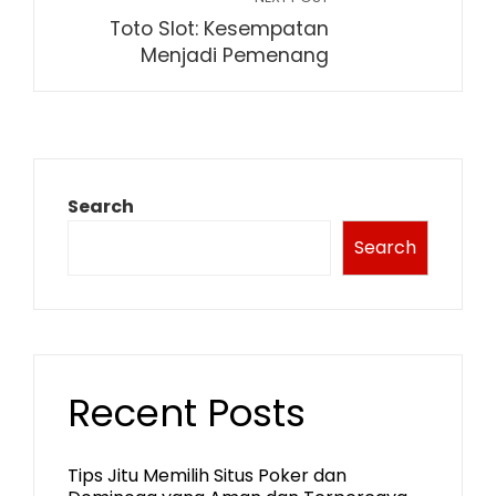
Toto Slot: Kesempatan
Menjadi Pemenang
Search
Search
Recent Posts
Tips Jitu Memilih Situs Poker dan