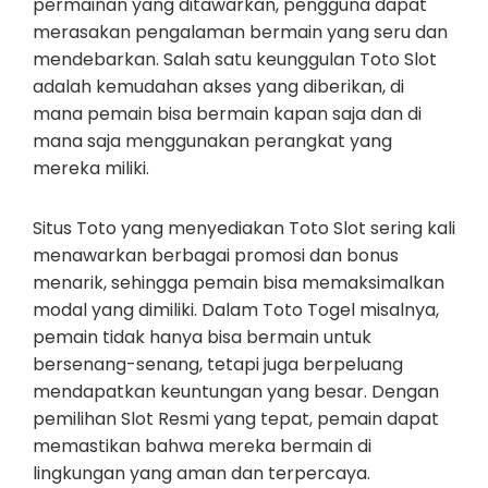
permainan yang ditawarkan, pengguna dapat
merasakan pengalaman bermain yang seru dan
mendebarkan. Salah satu keunggulan Toto Slot
adalah kemudahan akses yang diberikan, di
mana pemain bisa bermain kapan saja dan di
mana saja menggunakan perangkat yang
mereka miliki.
Situs Toto yang menyediakan Toto Slot sering kali
menawarkan berbagai promosi dan bonus
menarik, sehingga pemain bisa memaksimalkan
modal yang dimiliki. Dalam Toto Togel misalnya,
pemain tidak hanya bisa bermain untuk
bersenang-senang, tetapi juga berpeluang
mendapatkan keuntungan yang besar. Dengan
pemilihan Slot Resmi yang tepat, pemain dapat
memastikan bahwa mereka bermain di
lingkungan yang aman dan terpercaya.