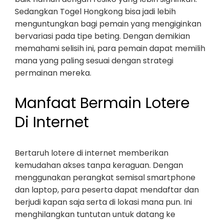
Sedangkan Togel Hongkong bisa jadi lebih
menguntungkan bagi pemain yang mengiginkan
bervariasi pada tipe beting. Dengan demikian
memahami selisih ini, para pemain dapat memilih
mana yang paling sesuai dengan strategi
permainan mereka.
Manfaat Bermain Lotere
Di Internet
Bertaruh lotere di internet memberikan
kemudahan akses tanpa keraguan. Dengan
menggunakan perangkat semisal smartphone
dan laptop, para peserta dapat mendaftar dan
berjudi kapan saja serta di lokasi mana pun. Ini
menghilangkan tuntutan untuk datang ke