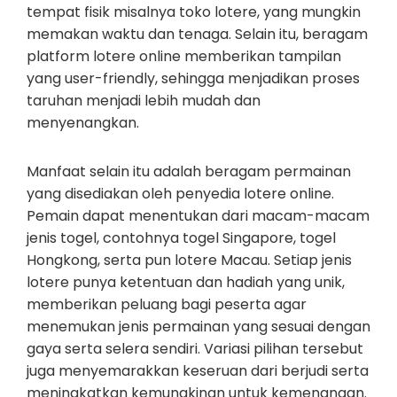
tempat fisik misalnya toko lotere, yang mungkin
memakan waktu dan tenaga. Selain itu, beragam
platform lotere online memberikan tampilan
yang user-friendly, sehingga menjadikan proses
taruhan menjadi lebih mudah dan
menyenangkan.
Manfaat selain itu adalah beragam permainan
yang disediakan oleh penyedia lotere online.
Pemain dapat menentukan dari macam-macam
jenis togel, contohnya togel Singapore, togel
Hongkong, serta pun lotere Macau. Setiap jenis
lotere punya ketentuan dan hadiah yang unik,
memberikan peluang bagi peserta agar
menemukan jenis permainan yang sesuai dengan
gaya serta selera sendiri. Variasi pilihan tersebut
juga menyemarakkan keseruan dari berjudi serta
meningkatkan kemungkinan untuk kemenangan.