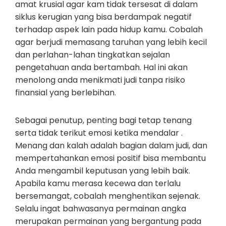
amat krusial agar kam tidak tersesat di dalam
siklus kerugian yang bisa berdampak negatif
terhadap aspek lain pada hidup kamu. Cobalah
agar berjudi memasang taruhan yang lebih kecil
dan perlahan-lahan tingkatkan sejalan
pengetahuan anda bertambah. Hal ini akan
menolong anda menikmati judi tanpa risiko
finansial yang berlebihan.
Sebagai penutup, penting bagi tetap tenang
serta tidak terikut emosi ketika mendalar .
Menang dan kalah adalah bagian dalam judi, dan
mempertahankan emosi positif bisa membantu
Anda mengambil keputusan yang lebih baik.
Apabila kamu merasa kecewa dan terlalu
bersemangat, cobalah menghentikan sejenak.
Selalu ingat bahwasanya permainan angka
merupakan permainan yang bergantung pada