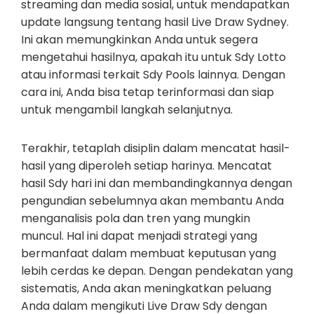
streaming dan media sosial, untuk mendapatkan
update langsung tentang hasil Live Draw Sydney.
Ini akan memungkinkan Anda untuk segera
mengetahui hasilnya, apakah itu untuk Sdy Lotto
atau informasi terkait Sdy Pools lainnya. Dengan
cara ini, Anda bisa tetap terinformasi dan siap
untuk mengambil langkah selanjutnya.
Terakhir, tetaplah disiplin dalam mencatat hasil-
hasil yang diperoleh setiap harinya. Mencatat
hasil Sdy hari ini dan membandingkannya dengan
pengundian sebelumnya akan membantu Anda
menganalisis pola dan tren yang mungkin
muncul. Hal ini dapat menjadi strategi yang
bermanfaat dalam membuat keputusan yang
lebih cerdas ke depan. Dengan pendekatan yang
sistematis, Anda akan meningkatkan peluang
Anda dalam mengikuti Live Draw Sdy dengan