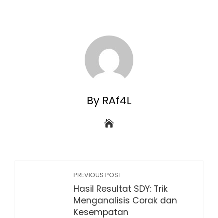
By RAf4L
PREVIOUS POST
Hasil Resultat SDY: Trik
Menganalisis Corak dan
Kesempatan