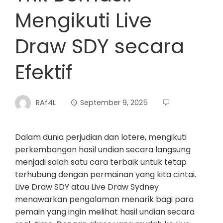
Mengikuti Live
Draw SDY secara
Efektif
RAf4L
September 9, 2025
Dalam dunia perjudian dan lotere, mengikuti
perkembangan hasil undian secara langsung
menjadi salah satu cara terbaik untuk tetap
terhubung dengan permainan yang kita cintai.
Live Draw SDY atau Live Draw Sydney
menawarkan pengalaman menarik bagi para
pemain yang ingin melihat hasil undian secara