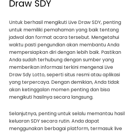
Draw SDY
Untuk berhasil mengikuti Live Draw SDY, penting
untuk memiliki pemahaman yang baik tentang
jadwal dan format acara tersebut. Mengetahui
waktu pasti pengundian akan membantu Anda
mempersiapkan diri dengan lebih baik. Pastikan
Anda sudah terhubung dengan sumber yang
memberikan informasi terkini mengenai Live
Draw Sdy Lotto, seperti situs resmi atau aplikasi
yang terpercaya. Dengan demikian, Anda tidak
akan ketinggalan momen penting dan bisa
mengikuti hasilnya secara langsung.
Selanjutnya, penting untuk selalu memantau hasil
keluaran SDY secara rutin. Anda dapat
menggunakan berbagai platform, termasuk live