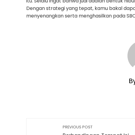
itu. Selalu ingat bahwa judi adalah bentuk hi
Dengan strategi yang tepat, kamu bakal d
menyenangkan serta menghasilkan pada SBO
B
PREVIOUS POST