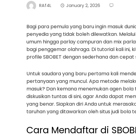
RAf4L
January 2, 2026
Bagi para pemula yang baru ingin masuk dunia
penyedia yang tidak boleh dilewatkan. Melalu
umum hingga parlay campuran dan mix parl
bagi penggemar olahraga. Di tutorial kali in
profile SBOBET dengan sederhana dan cepat s
Untuk saudara yang baru pertama kali mende
pertanyaan yang muncul. Apa metode melakukan
masuk? Dan kemana menemukan agen bola te
diskusikan tuntas di sini, agar Anda dapat m
yang benar. Siapkan diri Anda untuk merasakan
taruhan yang ditawarkan oleh situs judi bola t
Cara Mendaftar di SBOB