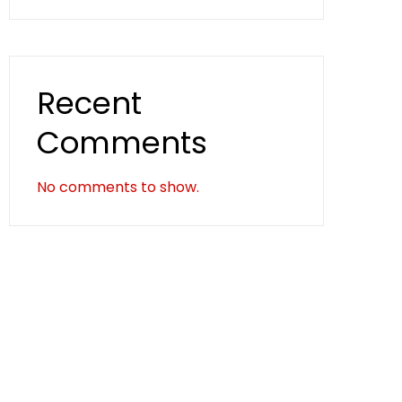
Recent
Comments
No comments to show.