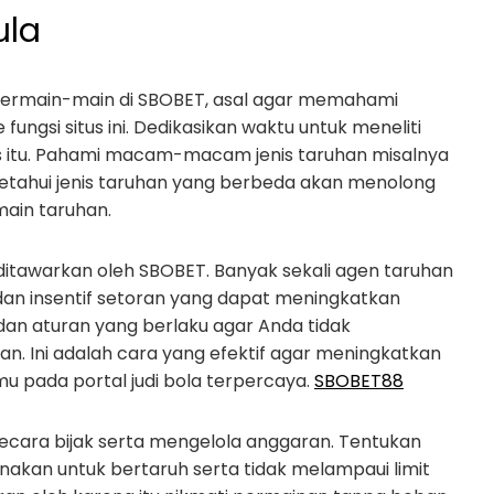
ula
 bermain-main di SBOBET, asal agar memahami
ngsi situs ini. Dedikasikan waktu untuk meneliti
s itu. Pahami macam-macam jenis taruhan misalnya
ngetahui jenis taruhan yang berbeda akan menolong
main taruhan.
g ditawarkan oleh SBOBET. Banyak sekali agen taruhan
an insentif setoran yang dapat meningkatkan
an aturan yang berlaku agar Anda tidak
 Ini adalah cara yang efektif agar meningkatkan
 pada portal judi bola terpercaya.
SBOBET88
secara bijak serta mengelola anggaran. Tentukan
nakan untuk bertaruh serta tidak melampaui limit