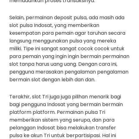
memudahkan proses transaksinya.
Selain, permainan deposit pulsa, ada masih ada
slot pulsa Indosat, yang memberikan
kesempatan para pemain agar taruhan secara
langsung menggunakan pulsa yang mereka
miliki. Tipe ini sangat sangat cocok cocok untuk
para pemain yang ingin ingin bermain permainan
slot tanpa harus uang uang. Dengan cara ini,
pengguna merasakan pengalaman pengalaman
bermain slot dengan lebih dan dan.
Terakhir, slot Tri juga juga pilihan menarik bagi
bagi pengguna Indosat yang bermain bermain
platform platform. Permainan pulsa Tri
memberikan sistem yang serupa, dan para
pelanggan Indosat bisa melakukan transfer
pulsa ke akun Tri untuk berpartisipasi. Hal ini