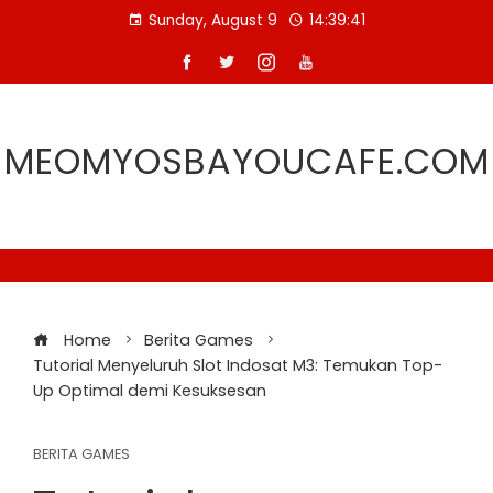
Skip
Sunday, August 9
14:39:42
to
content
MEOMYOSBAYOUCAFE.COM
Home
Berita Games
Tutorial Menyeluruh Slot Indosat M3: Temukan Top-
Up Optimal demi Kesuksesan
BERITA GAMES