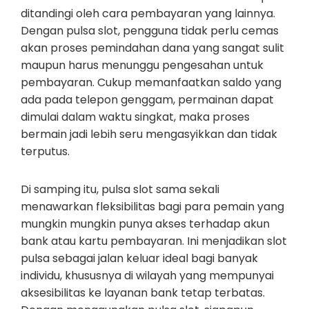
ditandingi oleh cara pembayaran yang lainnya.
Dengan pulsa slot, pengguna tidak perlu cemas
akan proses pemindahan dana yang sangat sulit
maupun harus menunggu pengesahan untuk
pembayaran. Cukup memanfaatkan saldo yang
ada pada telepon genggam, permainan dapat
dimulai dalam waktu singkat, maka proses
bermain jadi lebih seru mengasyikkan dan tidak
terputus.
Di samping itu, pulsa slot sama sekali
menawarkan fleksibilitas bagi para pemain yang
mungkin mungkin punya akses terhadap akun
bank atau kartu pembayaran. Ini menjadikan slot
pulsa sebagai jalan keluar ideal bagi banyak
individu, khususnya di wilayah yang mempunyai
aksesibilitas ke layanan bank tetap terbatas.