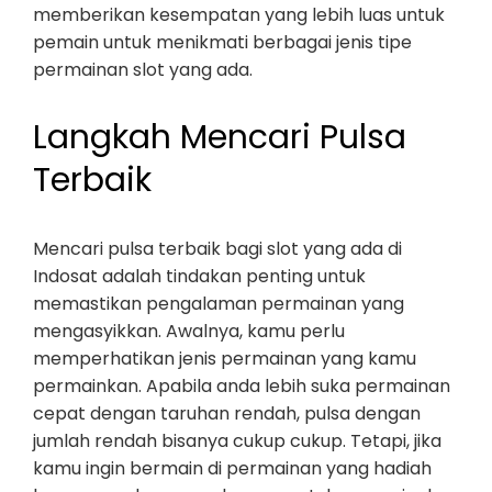
memberikan kesempatan yang lebih luas untuk
pemain untuk menikmati berbagai jenis tipe
permainan slot yang ada.
Langkah Mencari Pulsa
Terbaik
Mencari pulsa terbaik bagi slot yang ada di
Indosat adalah tindakan penting untuk
memastikan pengalaman permainan yang
mengasyikkan. Awalnya, kamu perlu
memperhatikan jenis permainan yang kamu
permainkan. Apabila anda lebih suka permainan
cepat dengan taruhan rendah, pulsa dengan
jumlah rendah bisanya cukup cukup. Tetapi, jika
kamu ingin bermain di permainan yang hadiah