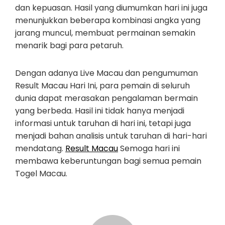
dan kepuasan. Hasil yang diumumkan hari ini juga
menunjukkan beberapa kombinasi angka yang
jarang muncul, membuat permainan semakin
menarik bagi para petaruh.
Dengan adanya Live Macau dan pengumuman
Result Macau Hari Ini, para pemain di seluruh
dunia dapat merasakan pengalaman bermain
yang berbeda. Hasil ini tidak hanya menjadi
informasi untuk taruhan di hari ini, tetapi juga
menjadi bahan analisis untuk taruhan di hari-hari
mendatang.
Result Macau
Semoga hari ini
membawa keberuntungan bagi semua pemain
Togel Macau.