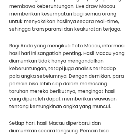
membawa keberuntungan. Live draw Macau
memberikan kesempatan bagi semua orang
untuk menyaksikan hasilnya secara real-time,
sehingga transparansi dan keakuratan terjaga.
Bagi Anda yang mengikuti Toto Macau, informasi
hasil hari ini sangatlah penting. Hasil Macau yang
diumumkan tidak hanya mengandalkan
keberuntungan, tetapi juga analisis terhadap
pola angka sebelumnya. Dengan demikian, para
pemain bisa lebih siap dalam memasang
taruhan mereka berikutnya, mengingat hasil
yang diperoleh dapat memberikan wawasan
tentang kemungkinan angka yang muncul.
Setiap hari, hasil Macau diperbarui dan
diumumkan secara langsung. Pemain bisa