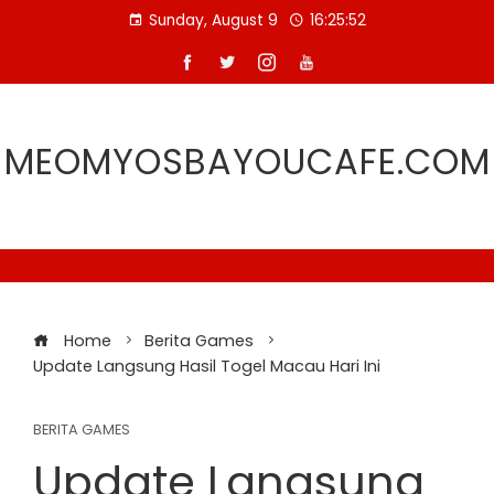
Skip
Sunday, August 9
16:25:52
to
content
MEOMYOSBAYOUCAFE.COM
Home
Berita Games
Update Langsung Hasil Togel Macau Hari Ini
BERITA GAMES
Update Langsung