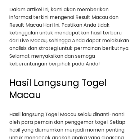
Dalam artikel ini, kami akan memberikan
informasi terkini mengenai Result Macau dan
Result Macau Hari Ini. Pastikan Anda tidak
ketinggalan untuk mendapatkan hasil terbaru
dari Live Macau, sehingga Anda dapat melakukan
analisis dan strategi untuk permainan berikutnya.
Selamat menyaksikan dan semoga
keberuntungan berpihak pada Anda!
Hasil Langsung Togel
Macau
Hasil langsung Togel Macau selalu dinanti-nanti
oleh para pemain dan penggemar togel. Setiap
hasil yang diumumkan menjadi momen penting
untuk mengecek apakah angka yang dipasang