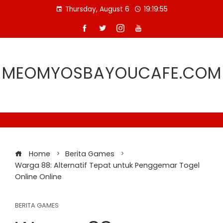
Skip
Thursday, August 6
19:19:55
to
content
MEOMYOSBAYOUCAFE.COM
Home
Berita Games
Warga 88: Alternatif Tepat untuk Penggemar Togel
Online Online
BERITA GAMES