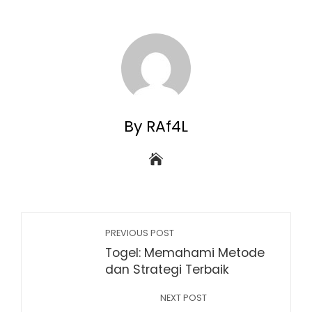
By RAf4L
PREVIOUS POST
Togel: Memahami Metode
dan Strategi Terbaik
NEXT POST