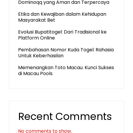
Dominoqq yang Aman dan Terpercaya
Etika dan Kewajiban dalam Kehidupan
Masyarakat Bet
Evolusi Bupatitogel: Dari Tradisional ke
Platform Online
Pembahasan Nomor Kuda Togel: Rahasia
Untuk Keberhasilan
Memenangkan Toto Macau: Kunci Sukses
di Macau Pools
Recent Comments
No comments to show.