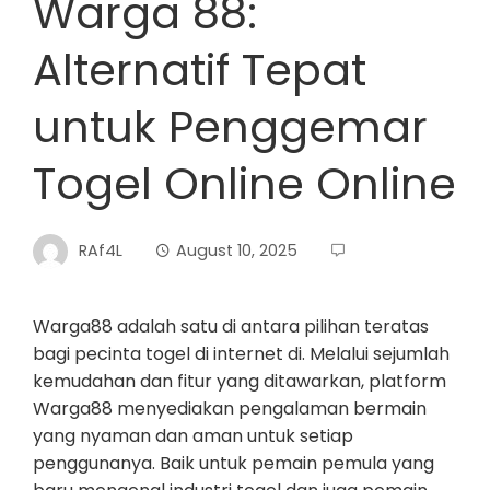
Warga 88:
Alternatif Tepat
untuk Penggemar
Togel Online Online
RAf4L
August 10, 2025
Warga88 adalah satu di antara pilihan teratas
bagi pecinta togel di internet di. Melalui sejumlah
kemudahan dan fitur yang ditawarkan, platform
Warga88 menyediakan pengalaman bermain
yang nyaman dan aman untuk setiap
penggunanya. Baik untuk pemain pemula yang