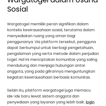
Wargatogel dalam Usaha
Sosial
Wargatogel memiliki peran signifikan dalam
konteks kewirausahaan sosial, terutama dalam
menyediakan ruang yang aman bagi
penggunanya. Via platform tersebut, pengguna
dapat berkumpul untuk berbagi pengetahuan,
pengalaman yang serta metode dalam perjudian
togel. Hal ini menciptakan komunitas yang saling
mendukung dan menjaga hubungan antar
anggota, yang pada gilirannya menguntungkan
kegiatan kewirausahaan berbasis komunitas.
Selain itu, platform wargatogel juga memacu
ide-ide baru lewat sistem anggota dan
penyediaan yang layanan yang lebih baik.
login