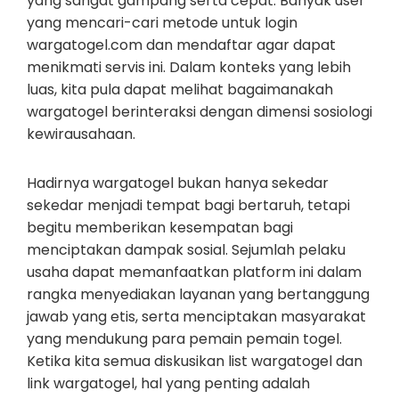
yang sangat gampang serta cepat. Banyak user
yang mencari-cari metode untuk login
wargatogel.com dan mendaftar agar dapat
menikmati servis ini. Dalam konteks yang lebih
luas, kita pula dapat melihat bagaimanakah
wargatogel berinteraksi dengan dimensi sosiologi
kewirausahaan.
Hadirnya wargatogel bukan hanya sekedar
sekedar menjadi tempat bagi bertaruh, tetapi
begitu memberikan kesempatan bagi
menciptakan dampak sosial. Sejumlah pelaku
usaha dapat memanfaatkan platform ini dalam
rangka menyediakan layanan yang bertanggung
jawab yang etis, serta menciptakan masyarakat
yang mendukung para pemain pemain togel.
Ketika kita semua diskusikan list wargatogel dan
link wargatogel, hal yang penting adalah