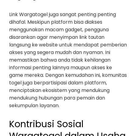
Link Wargatogel juga sangat penting penting
dihafal. Meskipun platform bisa diakses
menggunakan macam gadget, pengguna
disarankan agar menyimpan link tautan
langsung ke website untuk mendapat pemberian
akses yang segera mudah dan nyaman. Ini
memastikan bahwa anda tidak kehilangan
informasi penting lainnya maupun akses ke
game mereka. Dengan kemudahan ini, komunitas
togel juga berpartisipasi dalam platform,
menciptakan ekosistem yang mendukung
mendukung hubungan para pemain dan
sekumpulan layanan.
Kontribusi Sosial