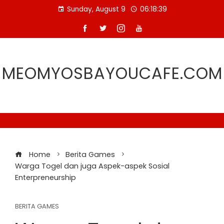
Skip
Sunday, August 9
06:18:40
to
content
MEOMYOSBAYOUCAFE.COM
Home
Berita Games
Warga Togel dan juga Aspek-aspek Sosial
Enterpreneurship
BERITA GAMES