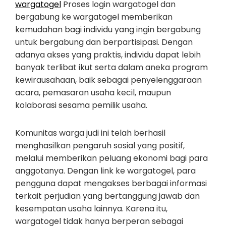
wargatogel
Proses login wargatogel dan
bergabung ke wargatogel memberikan
kemudahan bagi individu yang ingin bergabung
untuk bergabung dan berpartisipasi. Dengan
adanya akses yang praktis, individu dapat lebih
banyak terlibat ikut serta dalam aneka program
kewirausahaan, baik sebagai penyelenggaraan
acara, pemasaran usaha kecil, maupun
kolaborasi sesama pemilik usaha.
Komunitas warga judi ini telah berhasil
menghasilkan pengaruh sosial yang positif,
melalui memberikan peluang ekonomi bagi para
anggotanya. Dengan link ke wargatogel, para
pengguna dapat mengakses berbagai informasi
terkait perjudian yang bertanggung jawab dan
kesempatan usaha lainnya. Karena itu,
wargatogel tidak hanya berperan sebagai