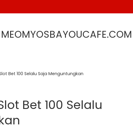
MEOMYOSBAYOUCAFE.COM
lot Bet 100 Selalu Saja Menguntungkan
lot Bet 100 Selalu
kan