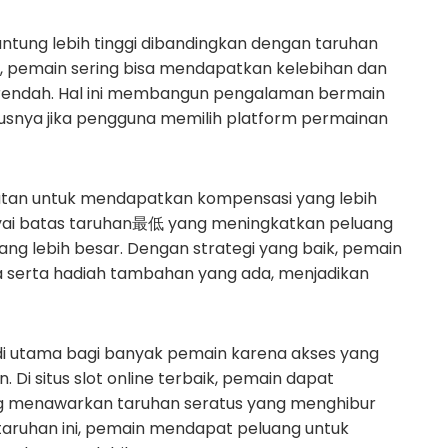
ntung lebih tinggi dibandingkan dengan taruhan
ar, pemain sering bisa mendapatkan kelebihan dan
 rendah. Hal ini membangun pengalaman bermain
usnya jika pengguna memilih platform permainan
patan untuk mendapatkan kompensasi yang lebih
yai batas taruhan最低 yang meningkatkan peluang
 lebih besar. Dengan strategi yang baik, pemain
 serta hadiah tambahan yang ada, menjadikan
adi utama bagi banyak pemain karena akses yang
Di situs slot online terbaik, pemain dapat
 menawarkan taruhan seratus yang menghibur
aruhan ini, pemain mendapat peluang untuk