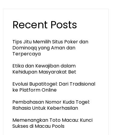
Recent Posts
Tips Jitu Memilih Situs Poker dan
Dominoqq yang Aman dan
Terpercaya
Etika dan Kewajiban dalam
Kehidupan Masyarakat Bet
Evolusi Bupatitogel: Dari Tradisional
ke Platform Online
Pembahasan Nomor Kuda Togel:
Rahasia Untuk Keberhasilan
Memenangkan Toto Macau: Kunci
Sukses di Macau Pools