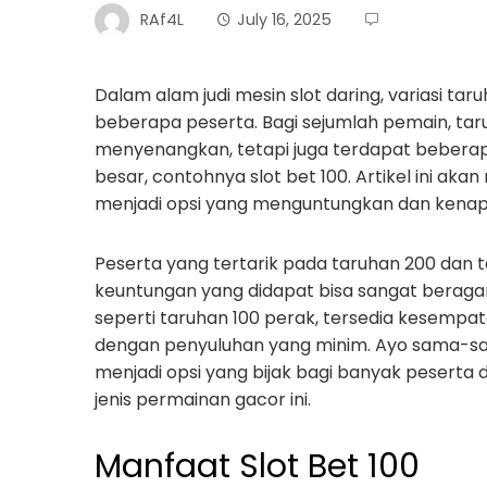
RAf4L
July 16, 2025
Dalam alam judi mesin slot daring, variasi ta
beberapa peserta. Bagi sejumlah pemain, taru
menyenangkan, tetapi juga terdapat beberapa
besar, contohnya slot bet 100. Artikel ini a
menjadi opsi yang menguntungkan dan kenapa tar
Peserta yang tertarik pada taruhan 200 dan
keuntungan yang didapat bisa sangat beraga
seperti taruhan 100 perak, tersedia kesemp
dengan penyuluhan yang minim. Ayo sama-s
menjadi opsi yang bijak bagi banyak peserta d
jenis permainan gacor ini.
Manfaat Slot Bet 100