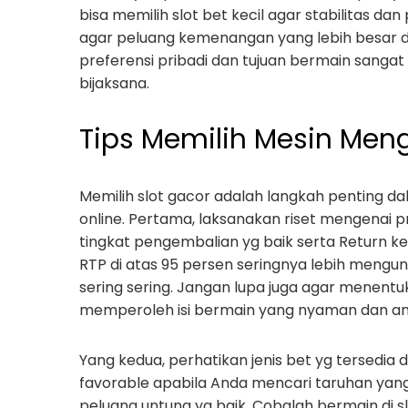
bisa memilih slot bet kecil agar stabilitas da
agar peluang kemenangan yang lebih besar 
preferensi pribadi dan tujuan bermain sanga
bijaksana.
Tips Memilih Mesin Me
Memilih slot gacor adalah langkah penting 
online. Pertama, laksanakan riset mengenai
tingkat pengembalian yg baik serta Return ke
RTP di atas 95 persen seringnya lebih meng
sering sering. Jangan lupa juga agar menentuk
memperoleh isi bermain yang nyaman dan a
Yang kedua, perhatikan jenis bet yg tersedia d
favorable apabila Anda mencari taruhan yan
peluang untung yg baik. Cobalah bermain di 