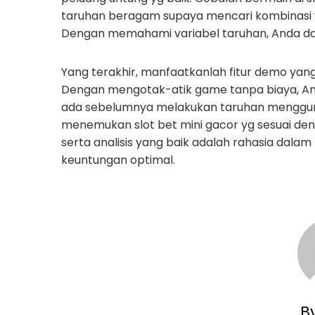
taruhan beragam supaya mencari kombinasi y
Dengan memahami variabel taruhan, Anda dap
Yang terakhir, manfaatkanlah fitur demo yang 
Dengan mengotak-atik game tanpa biaya, An
ada sebelumnya melakukan taruhan menggunak
menemukan slot bet mini gacor yg sesuai de
serta analisis yang baik adalah rahasia dal
keuntungan optimal.
B