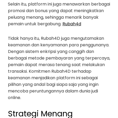
Selain itu, platform ini juga menawarkan berbagai
promosi dan bonus yang dapat meningkatkan
peluang menang, sehingga menarik banyak
pemain untuk bergabung.
Rubah4d
Tidak hanya itu, Rubah4D juga mengutamakan
keamanan dan kenyamanan para penggunanya.
Dengan sistem enkripsi yang canggih dan
berbagai metode pembayaran yang terpercaya,
pemain dapat merasa tenang saat melakukan
transaksi. Komitmen Rubah4D terhadap
keamanan menjadikan platform ini sebagai
pilihan yang andal bagi siapa saja yang ingin
mencoba peruntungannya dalam dunia judi
online.
Strategi Menang