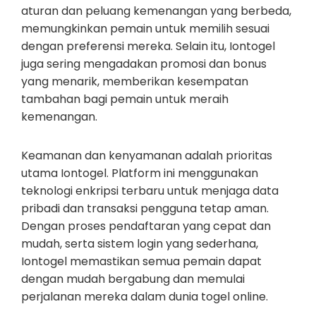
aturan dan peluang kemenangan yang berbeda,
memungkinkan pemain untuk memilih sesuai
dengan preferensi mereka. Selain itu, Iontogel
juga sering mengadakan promosi dan bonus
yang menarik, memberikan kesempatan
tambahan bagi pemain untuk meraih
kemenangan.
Keamanan dan kenyamanan adalah prioritas
utama Iontogel. Platform ini menggunakan
teknologi enkripsi terbaru untuk menjaga data
pribadi dan transaksi pengguna tetap aman.
Dengan proses pendaftaran yang cepat dan
mudah, serta sistem login yang sederhana,
Iontogel memastikan semua pemain dapat
dengan mudah bergabung dan memulai
perjalanan mereka dalam dunia togel online.