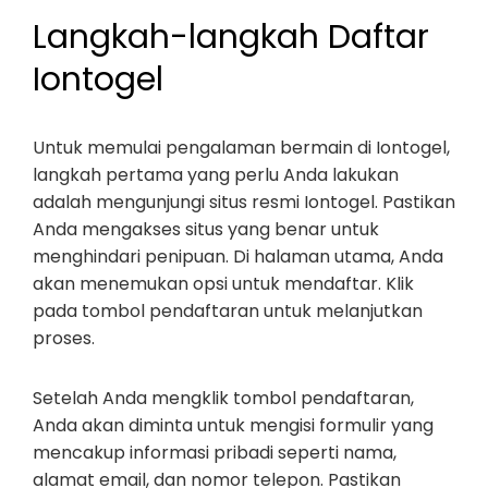
Langkah-langkah Daftar
Iontogel
Untuk memulai pengalaman bermain di Iontogel,
langkah pertama yang perlu Anda lakukan
adalah mengunjungi situs resmi Iontogel. Pastikan
Anda mengakses situs yang benar untuk
menghindari penipuan. Di halaman utama, Anda
akan menemukan opsi untuk mendaftar. Klik
pada tombol pendaftaran untuk melanjutkan
proses.
Setelah Anda mengklik tombol pendaftaran,
Anda akan diminta untuk mengisi formulir yang
mencakup informasi pribadi seperti nama,
alamat email, dan nomor telepon. Pastikan