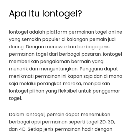
Apa Itu Iontogel?
Iontogel adalah platform permainan togel online
yang semakin populer di kalangan pemain judi
daring. Dengan menawarkan berbagai jenis
permainan togel dari berbagai pasaran, Iontogel
memberikan pengalaman bermain yang
menarik dan menguntungkan. Pengguna dapat
menikmati permainan ini kapan saja dan di mana
saja melalui perangkat mereka, menjadikan
Iontogel pilihan yang fleksibel untuk penggemar
togel.
Dalam Iontogel, pemain dapat menemukan
berbagai opsi permainan seperti togel 2D, 3D,
dan 4D. Setiap jenis permainan hadir dengan