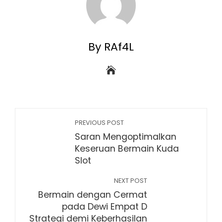
By RAf4L
PREVIOUS POST
Saran Mengoptimalkan
Keseruan Bermain Kuda
Slot
NEXT POST
Bermain dengan Cermat
pada Dewi Empat D
Strategi demi Keberhasilan