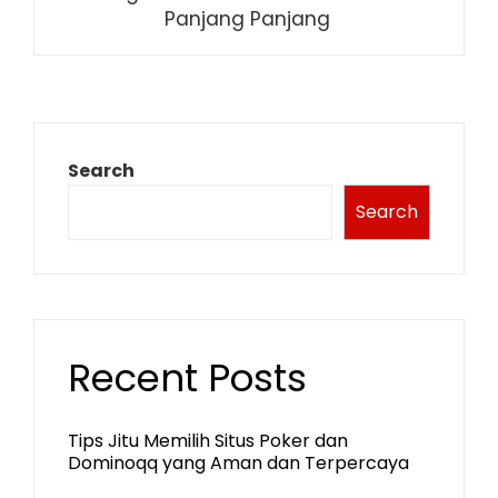
Panjang Panjang
Search
Search
Recent Posts
Tips Jitu Memilih Situs Poker dan
Dominoqq yang Aman dan Terpercaya