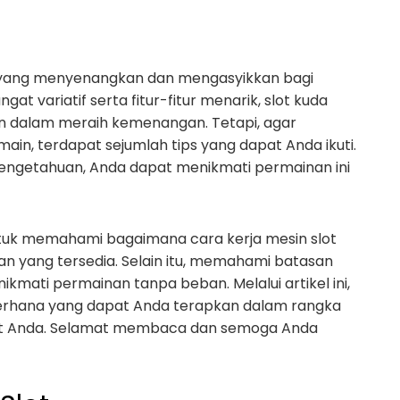
 yang menyenangkan dan mengasyikkan bagi
t variatif serta fitur-fitur menarik, slot kuda
 dalam meraih kemenangan. Tetapi, agar
n, terdapat sejumlah tips yang dapat Anda ikuti.
engetahuan, Anda dapat menikmati permainan ini
tuk memahami bagaimana cara kerja mesin slot
 yang tersedia. Selain itu, memahami batasan
mati permainan tanpa beban. Melalui artikel ini,
erhana yang dapat Anda terapkan dalam rangka
ot Anda. Selamat membaca dan semoga Anda