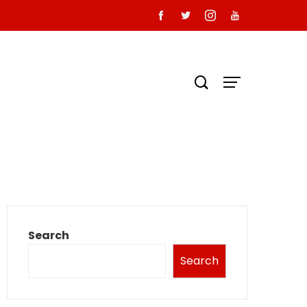
Search
Search