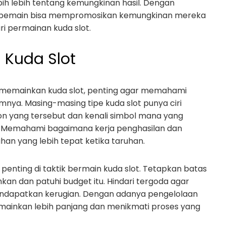
ih lebih tentang kemungkinan hasil. Dengan
 pemain bisa mempromosikan kemungkinan mereka
 permainan kuda slot.
 Kuda Slot
emainkan kuda slot, penting agar memahami
ya. Masing-masing tipe kuda slot punya ciri
ikon yang tersebut dan kenali simbol mana yang
Memahami bagaimana kerja penghasilan dan
an yang lebih tepat ketika taruhan.
nting di taktik bermain kuda slot. Tetapkan batas
an dan patuhi budget itu. Hindari tergoda agar
endapatkan kerugian. Dengan adanya pengelolaan
mainkan lebih panjang dan menikmati proses yang