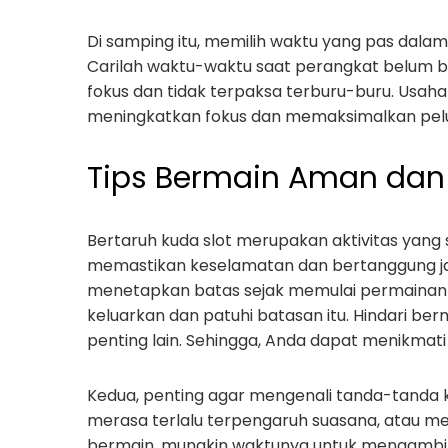
Di samping itu, memilih waktu yang pas dal
Carilah waktu-waktu saat perangkat belum b
fokus dan tidak terpaksa terburu-buru. Usah
meningkatkan fokus dan memaksimalkan pel
Tips Bermain Aman dan
Bertaruh kuda slot merupakan aktivitas yang
memastikan keselamatan dan bertanggung ja
menetapkan batas sejak memulai permainan k
keluarkan dan patuhi batasan itu. Hindari b
penting lain. Sehingga, Anda dapat menikmat
Kedua, penting agar mengenali tanda-tanda k
merasa terlalu terpengaruh suasana, atau me
bermain, mungkin waktunya untuk mengambil i