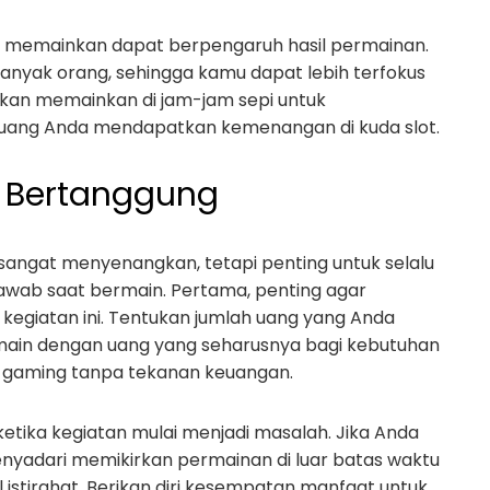
am memainkan dapat berpengaruh hasil permainan.
anyak orang, sehingga kamu dapat lebih terfokus
akan memainkan di jam-jam sepi untuk
uang Anda mendapatkan kemenangan di kuda slot.
 Bertanggung
 sangat menyenangkan, tetapi penting untuk selalu
wab saat bermain. Pertama, penting agar
egiatan ini. Tentukan jumlah uang yang Anda
ermain dengan uang yang seharusnya bagi kebutuhan
i gaming tanpa tekanan keuangan.
etika kegiatan mulai menjadi masalah. Jika Anda
nyadari memikirkan permainan di luar batas waktu
stirahat. Berikan diri kesempatan manfaat untuk