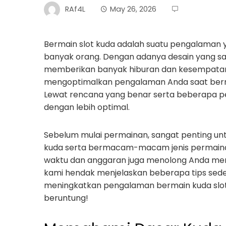
RAf4L
May 26, 2026
Bermain slot kuda adalah suatu pengalaman
banyak orang. Dengan adanya desain yang sanga
memberikan banyak hiburan dan kesempatan
mengoptimalkan pengalaman Anda saat bermai
Lewat rencana yang benar serta beberapa p
dengan lebih optimal.
Sebelum mulai permainan, sangat penting un
kuda serta bermacam-macam jenis permainan
waktu dan anggaran juga menolong Anda menik
kami hendak menjelaskan beberapa tips sed
meningkatkan pengalaman bermain kuda sl
beruntung!