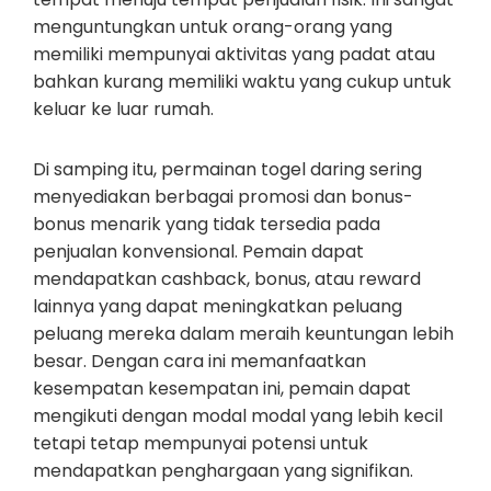
menguntungkan untuk orang-orang yang
memiliki mempunyai aktivitas yang padat atau
bahkan kurang memiliki waktu yang cukup untuk
keluar ke luar rumah.
Di samping itu, permainan togel daring sering
menyediakan berbagai promosi dan bonus-
bonus menarik yang tidak tersedia pada
penjualan konvensional. Pemain dapat
mendapatkan cashback, bonus, atau reward
lainnya yang dapat meningkatkan peluang
peluang mereka dalam meraih keuntungan lebih
besar. Dengan cara ini memanfaatkan
kesempatan kesempatan ini, pemain dapat
mengikuti dengan modal modal yang lebih kecil
tetapi tetap mempunyai potensi untuk
mendapatkan penghargaan yang signifikan.