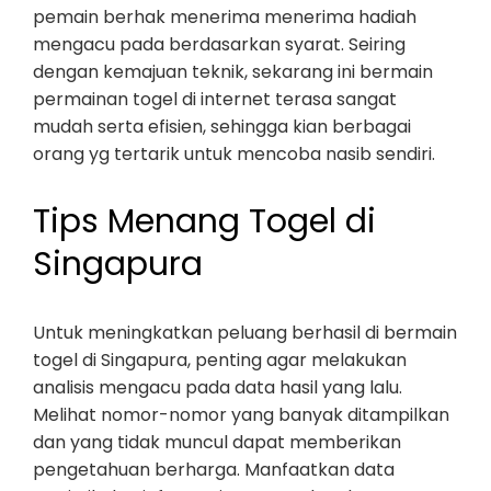
pemain berhak menerima menerima hadiah
mengacu pada berdasarkan syarat. Seiring
dengan kemajuan teknik, sekarang ini bermain
permainan togel di internet terasa sangat
mudah serta efisien, sehingga kian berbagai
orang yg tertarik untuk mencoba nasib sendiri.
Tips Menang Togel di
Singapura
Untuk meningkatkan peluang berhasil di bermain
togel di Singapura, penting agar melakukan
analisis mengacu pada data hasil yang lalu.
Melihat nomor-nomor yang banyak ditampilkan
dan yang tidak muncul dapat memberikan
pengetahuan berharga. Manfaatkan data