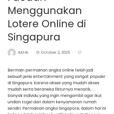
Menggunakan
Lotere Online di
Singapura
RAf4L
October 2, 2025
Bermain permainan angka online telah jadi
sebuah jenis entertainment yang sangat populer
di Singapura. Karena akses yang mudah akses
mudah serta beraneka fikturnya menarik,
banyak individu yang ingin mengambil agar ikut
undian togel dari dalam kenyamanan rumah
sendiri. Permainan angka Singapore, dalam hal ini