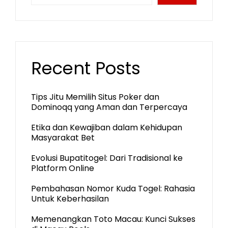
Recent Posts
Tips Jitu Memilih Situs Poker dan
Dominoqq yang Aman dan Terpercaya
Etika dan Kewajiban dalam Kehidupan
Masyarakat Bet
Evolusi Bupatitogel: Dari Tradisional ke
Platform Online
Pembahasan Nomor Kuda Togel: Rahasia
Untuk Keberhasilan
Memenangkan Toto Macau: Kunci Sukses