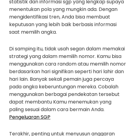
statistik dan informasi sgp yang lengkap supaya
menentukan pola yang mungkin ada. Dengan
mengidentifikasi tren, Anda bisa membuat
keputusan yang lebih baik berbasis informasi
saat memilih angka.
Di samping itu, tidak usah segan dalam memakai
strategi yang dalam memilih nomor. Kamu bisa
menggunakan cara random atau memilih nomor
berdasarkan hari signifikan seperti hari lahir dan
hari lain. Banyak sekali pemain juga percaya
pada angka keberuntungan mereka. Cobalah
menggunakan berbagai pendekatan tersebut
dapat membantu Kamu menemukan yang
paling sesuai dalam cara bermain Anda.
Pengeluaran SGP
Terakhir, penting untuk menyusun anggaran