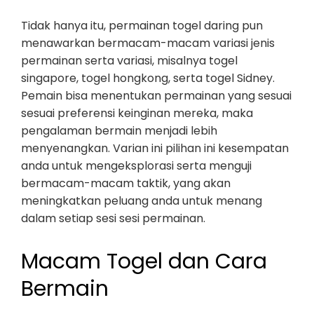
Tidak hanya itu, permainan togel daring pun
menawarkan bermacam-macam variasi jenis
permainan serta variasi, misalnya togel
singapore, togel hongkong, serta togel Sidney.
Pemain bisa menentukan permainan yang sesuai
sesuai preferensi keinginan mereka, maka
pengalaman bermain menjadi lebih
menyenangkan. Varian ini pilihan ini kesempatan
anda untuk mengeksplorasi serta menguji
bermacam-macam taktik, yang akan
meningkatkan peluang anda untuk menang
dalam setiap sesi sesi permainan.
Macam Togel dan Cara
Bermain