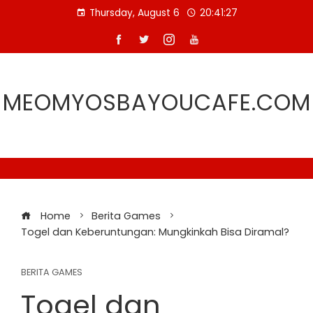
Skip
Thursday, August 6
20:41:27
to
content
MEOMYOSBAYOUCAFE.COM
Home
Berita Games
Togel dan Keberuntungan: Mungkinkah Bisa Diramal?
BERITA GAMES
Togel dan