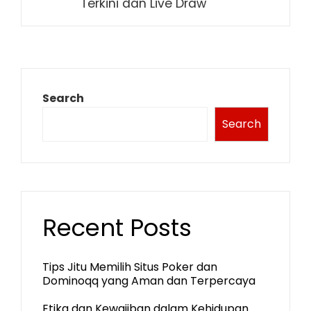
Terkini dan Live Draw
Search
Search
Recent Posts
Tips Jitu Memilih Situs Poker dan
Dominoqq yang Aman dan Terpercaya
Etika dan Kewajiban dalam Kehidupan