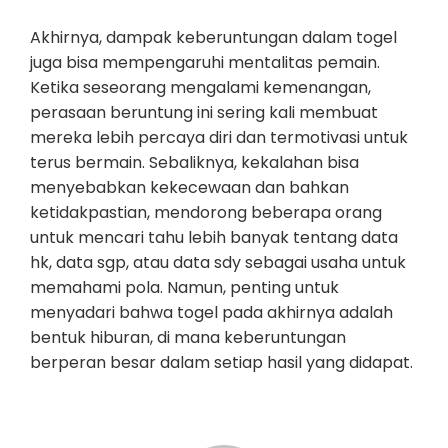
Akhirnya, dampak keberuntungan dalam togel
juga bisa mempengaruhi mentalitas pemain.
Ketika seseorang mengalami kemenangan,
perasaan beruntung ini sering kali membuat
mereka lebih percaya diri dan termotivasi untuk
terus bermain. Sebaliknya, kekalahan bisa
menyebabkan kekecewaan dan bahkan
ketidakpastian, mendorong beberapa orang
untuk mencari tahu lebih banyak tentang data
hk, data sgp, atau data sdy sebagai usaha untuk
memahami pola. Namun, penting untuk
menyadari bahwa togel pada akhirnya adalah
bentuk hiburan, di mana keberuntungan
berperan besar dalam setiap hasil yang didapat.