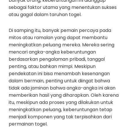
banyak orang, keberuntungan ini dianggap
sebagai faktor utama yang menentukan sukses
atau gagal dalam taruhan togel.
Di samping itu, banyak pemain percaya pada
mitos atau ramalan yang dapat membantu
meningkatkan peluang mereka. Mereka sering
mencari angka-angka keberuntungan
berdasarkan pengalaman pribadi, tanggal
penting, atau bahkan mimpi. Meskipun
pendekatan ini bisa menambah kesenangan
dalam bermain, penting untuk diingat bahwa
tidak ada jaminan bahwa angka-angka ini akan
memberikan hasil yang diharapkan. Oleh karena
itu, meskipun ada proses yang dilakukan untuk
meningkatkan peluang, keberuntungan tetap
menjadi komponen yang tak terpisahkan dari
permainan togel.