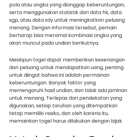
pola atau angka yang dianggap keberuntungan,
serta menggunakan statistik dari data hk, data
sgp, atau data sdy untuk meningkatkan peluang
menang. Dengan informasi tersebut, pemain
berharap bisa meramal kombinasi angka yang
akan muncul pada undian berikutnya.
Meskipun togel dapat memberikan kesenangan
dan peluang untuk mendapatkan uang, penting
untuk diingat bahwa ini adalah permainan
keberuntungan. Banyak faktor yang
memengaruhi hasil undian, dan tidak ada jaminan
untuk menang. Terlepas dari pendekatan yang
digunakan, setiap taruhan yang ditempatkan
tetap memiliki resiko, dan oleh karena itu,
memainkan togel harus dilakukan dengan bijak.