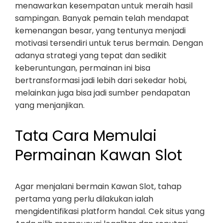
menawarkan kesempatan untuk meraih hasil
sampingan. Banyak pemain telah mendapat
kemenangan besar, yang tentunya menjadi
motivasi tersendiri untuk terus bermain. Dengan
adanya strategi yang tepat dan sedikit
keberuntungan, permainan ini bisa
bertransformasi jadi lebih dari sekedar hobi,
melainkan juga bisa jadi sumber pendapatan
yang menjanjikan.
Tata Cara Memulai
Permainan Kawan Slot
Agar menjalani bermain Kawan Slot, tahap
pertama yang perlu dilakukan ialah
mengidentifikasi platform handal. Cek situs yang