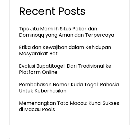
Recent Posts
Tips Jitu Memilih Situs Poker dan
Dominoqq yang Aman dan Terpercaya
Etika dan Kewajiban dalam Kehidupan
Masyarakat Bet
Evolusi Bupatitogel: Dari Tradisional ke
Platform Online
Pembahasan Nomor Kuda Togel: Rahasia
Untuk Keberhasilan
Memenangkan Toto Macau: Kunci Sukses
di Macau Pools