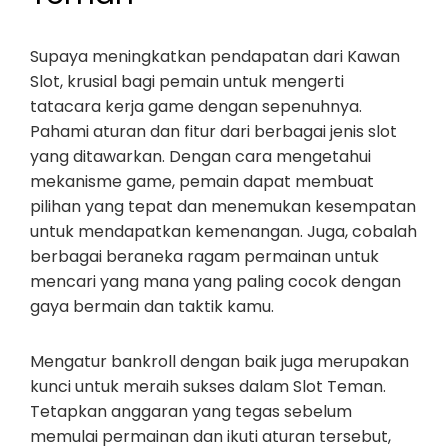
Supaya meningkatkan pendapatan dari Kawan
Slot, krusial bagi pemain untuk mengerti
tatacara kerja game dengan sepenuhnya.
Pahami aturan dan fitur dari berbagai jenis slot
yang ditawarkan. Dengan cara mengetahui
mekanisme game, pemain dapat membuat
pilihan yang tepat dan menemukan kesempatan
untuk mendapatkan kemenangan. Juga, cobalah
berbagai beraneka ragam permainan untuk
mencari yang mana yang paling cocok dengan
gaya bermain dan taktik kamu.
Mengatur bankroll dengan baik juga merupakan
kunci untuk meraih sukses dalam Slot Teman.
Tetapkan anggaran yang tegas sebelum
memulai permainan dan ikuti aturan tersebut,