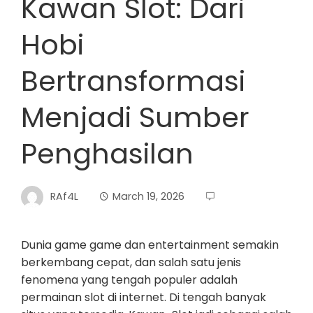
Kawan Slot: Dari
Hobi
Bertransformasi
Menjadi Sumber
Penghasilan
RAf4L
March 19, 2026
Dunia game game dan entertainment semakin
berkembang cepat, dan salah satu jenis
fenomena yang tengah populer adalah
permainan slot di internet. Di tengah banyak