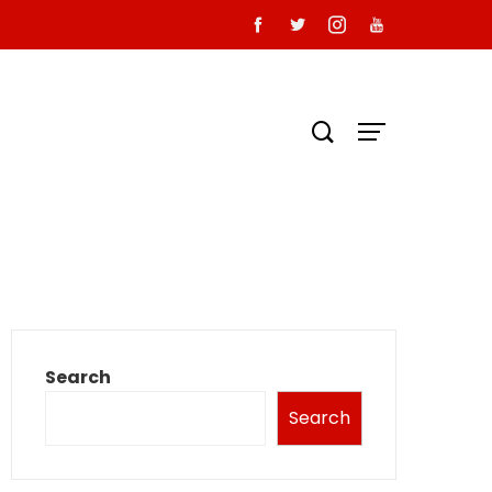
Search
Search