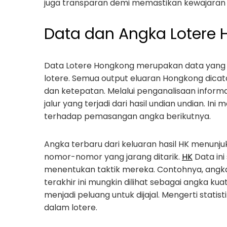
juga transparan demi memastikan kewajaran u
Data dan Angka Lotere
Data Lotere Hongkong merupakan data yang
lotere. Semua output eluaran Hongkong dica
dan ketepatan. Melalui penganalisaan informa
jalur yang terjadi dari hasil undian undian. I
terhadap pemasangan angka berikutnya.
Angka terbaru dari keluaran hasil HK menun
nomor-nomor yang jarang ditarik.
HK
Data ini
menentukan taktik mereka. Contohnya, ang
terakhir ini mungkin dilihat sebagai angka k
menjadi peluang untuk dijajal. Mengerti stati
dalam lotere.