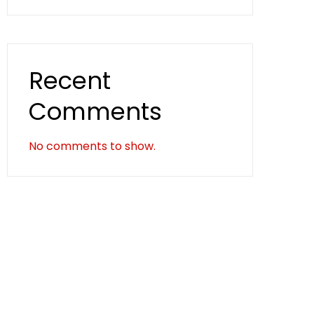
Recent
Comments
No comments to show.