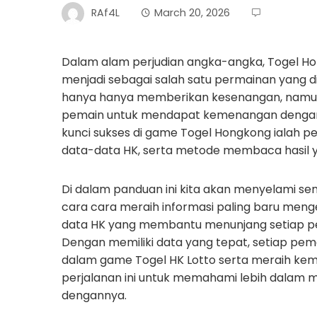
RAf4L
March 20, 2026
Dalam alam perjudian angka-angka, Togel Ho
menjadi sebagai salah satu permainan yang dig
hanya hanya memberikan kesenangan, namun 
pemain untuk mendapat kemenangan dengan an
kunci sukses di game Togel Hongkong ialah
data-data HK, serta metode membaca hasil ya
Di dalam panduan ini kita akan menyelami semu
cara cara meraih informasi paling baru menge
data HK yang membantu menunjang setiap pe
Dengan memiliki data yang tepat, setiap 
dalam game Togel HK Lotto serta meraih kem
perjalanan ini untuk memahami lebih dalam m
dengannya.