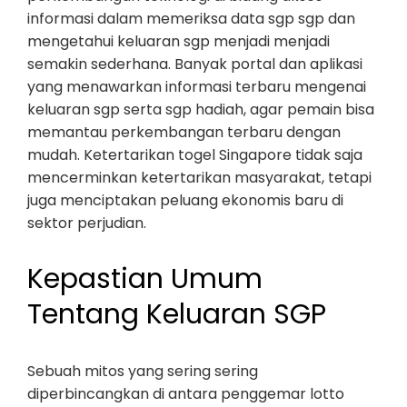
informasi dalam memeriksa data sgp sgp dan
mengetahui keluaran sgp menjadi menjadi
semakin sederhana. Banyak portal dan aplikasi
yang menawarkan informasi terbaru mengenai
keluaran sgp serta sgp hadiah, agar pemain bisa
memantau perkembangan terbaru dengan
mudah. Ketertarikan togel Singapore tidak saja
mencerminkan ketertarikan masyarakat, tetapi
juga menciptakan peluang ekonomis baru di
sektor perjudian.
Kepastian Umum
Tentang Keluaran SGP
Sebuah mitos yang sering sering
diperbincangkan di antara penggemar lotto