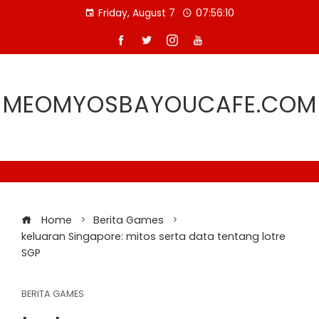
Skip
Friday, August 7
07:56:10
to
content
MEOMYOSBAYOUCAFE.COM
Home
Berita Games
keluaran Singapore: mitos serta data tentang lotre
SGP
BERITA GAMES