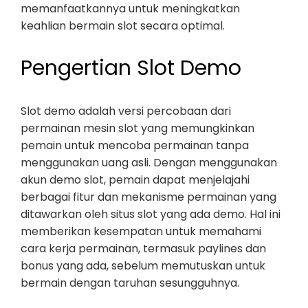
memanfaatkannya untuk meningkatkan
keahlian bermain slot secara optimal.
Pengertian Slot Demo
Slot demo adalah versi percobaan dari
permainan mesin slot yang memungkinkan
pemain untuk mencoba permainan tanpa
menggunakan uang asli. Dengan menggunakan
akun demo slot, pemain dapat menjelajahi
berbagai fitur dan mekanisme permainan yang
ditawarkan oleh situs slot yang ada demo. Hal ini
memberikan kesempatan untuk memahami
cara kerja permainan, termasuk paylines dan
bonus yang ada, sebelum memutuskan untuk
bermain dengan taruhan sesungguhnya.