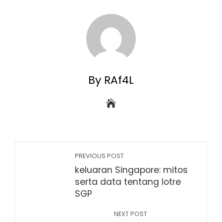
By RAf4L
PREVIOUS POST
keluaran Singapore: mitos
serta data tentang lotre
SGP
NEXT POST