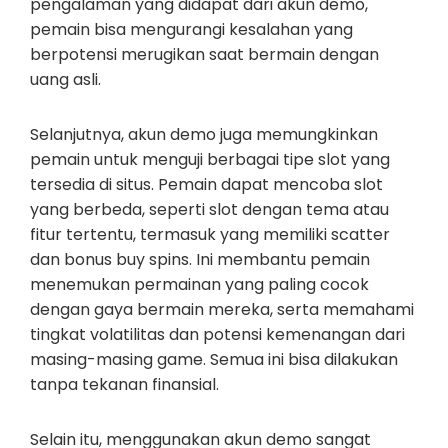
pengalaman yang didapat dari akun demo,
pemain bisa mengurangi kesalahan yang
berpotensi merugikan saat bermain dengan
uang asli.
Selanjutnya, akun demo juga memungkinkan
pemain untuk menguji berbagai tipe slot yang
tersedia di situs. Pemain dapat mencoba slot
yang berbeda, seperti slot dengan tema atau
fitur tertentu, termasuk yang memiliki scatter
dan bonus buy spins. Ini membantu pemain
menemukan permainan yang paling cocok
dengan gaya bermain mereka, serta memahami
tingkat volatilitas dan potensi kemenangan dari
masing-masing game. Semua ini bisa dilakukan
tanpa tekanan finansial.
Selain itu, menggunakan akun demo sangat