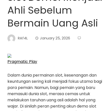
Ahli Sebelum
Bermain Uang Asli
RAf4L
January 25, 2026
Pragmatic Play
Dalam dunia permainan slot, kesenangan dan
keuntungan sering kali menjadi fokus utama bagi
para pemain. Namun, bagi pemain yang baru
memasuki dunia slot, merasa cemas untuk
melakukan taruhan uang asli adalah hal yang
wajar. Di sinilah peran penting akun demo slot