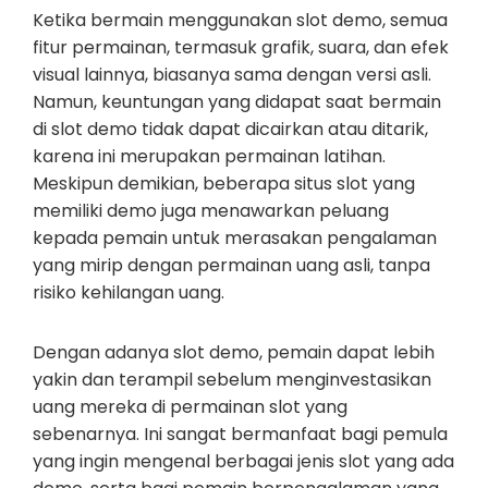
Ketika bermain menggunakan slot demo, semua
fitur permainan, termasuk grafik, suara, dan efek
visual lainnya, biasanya sama dengan versi asli.
Namun, keuntungan yang didapat saat bermain
di slot demo tidak dapat dicairkan atau ditarik,
karena ini merupakan permainan latihan.
Meskipun demikian, beberapa situs slot yang
memiliki demo juga menawarkan peluang
kepada pemain untuk merasakan pengalaman
yang mirip dengan permainan uang asli, tanpa
risiko kehilangan uang.
Dengan adanya slot demo, pemain dapat lebih
yakin dan terampil sebelum menginvestasikan
uang mereka di permainan slot yang
sebenarnya. Ini sangat bermanfaat bagi pemula
yang ingin mengenal berbagai jenis slot yang ada