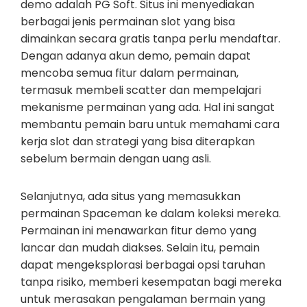
demo adalah PG Soft. Situs ini menyediakan
berbagai jenis permainan slot yang bisa
dimainkan secara gratis tanpa perlu mendaftar.
Dengan adanya akun demo, pemain dapat
mencoba semua fitur dalam permainan,
termasuk membeli scatter dan mempelajari
mekanisme permainan yang ada. Hal ini sangat
membantu pemain baru untuk memahami cara
kerja slot dan strategi yang bisa diterapkan
sebelum bermain dengan uang asli.
Selanjutnya, ada situs yang memasukkan
permainan Spaceman ke dalam koleksi mereka.
Permainan ini menawarkan fitur demo yang
lancar dan mudah diakses. Selain itu, pemain
dapat mengeksplorasi berbagai opsi taruhan
tanpa risiko, memberi kesempatan bagi mereka
untuk merasakan pengalaman bermain yang