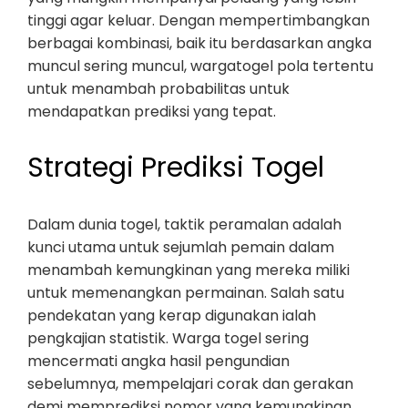
tinggi agar keluar. Dengan mempertimbangkan
berbagai kombinasi, baik itu berdasarkan angka
muncul sering muncul, wargatogel pola tertentu
untuk menambah probabilitas untuk
mendapatkan prediksi yang tepat.
Strategi Prediksi Togel
Dalam dunia togel, taktik peramalan adalah
kunci utama untuk sejumlah pemain dalam
menambah kemungkinan yang mereka miliki
untuk memenangkan permainan. Salah satu
pendekatan yang kerap digunakan ialah
pengkajian statistik. Warga togel sering
mencermati angka hasil pengundian
sebelumnya, mempelajari corak dan gerakan
demi memprediksi nomor yang kemungkinan