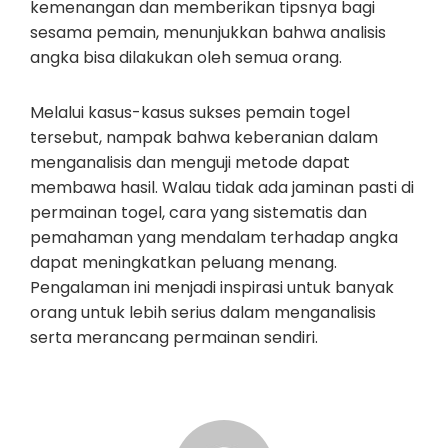
kemenangan dan memberikan tipsnya bagi
sesama pemain, menunjukkan bahwa analisis
angka bisa dilakukan oleh semua orang.
Melalui kasus-kasus sukses pemain togel
tersebut, nampak bahwa keberanian dalam
menganalisis dan menguji metode dapat
membawa hasil. Walau tidak ada jaminan pasti di
permainan togel, cara yang sistematis dan
pemahaman yang mendalam terhadap angka
dapat meningkatkan peluang menang.
Pengalaman ini menjadi inspirasi untuk banyak
orang untuk lebih serius dalam menganalisis
serta merancang permainan sendiri.