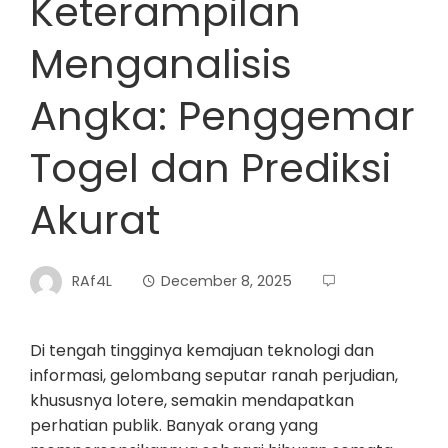
Keterampilan
Menganalisis
Angka: Penggemar
Togel dan Prediksi
Akurat
RAf4L
December 8, 2025
Di tengah tingginya kemajuan teknologi dan
informasi, gelombang seputar ranah perjudian,
khususnya lotere, semakin mendapatkan
perhatian publik. Banyak orang yang