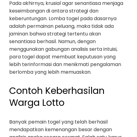
Pada akhirnya, krusial agar senantiasa menjaga
keseimbangan di antara strategi dan
keberuntungan. Lomba togel pada dasarnya
adalah permainan peluang, maka tidak ada
jaminan bahwa strategi tertentu akan
senantiasa berhasil. Namun, dengan
menggunakan gabungan analisis serta intuisi,
para togel dapat membuat keputusan yang
lebih terinformasi dan menikmati pengalaman
berlomba yang lebih memuaskan.
Contoh Keberhasilan
Warga Lotto
Banyak pemain togel yang telah berhasil
mendapatkan kemenangan besar dengan