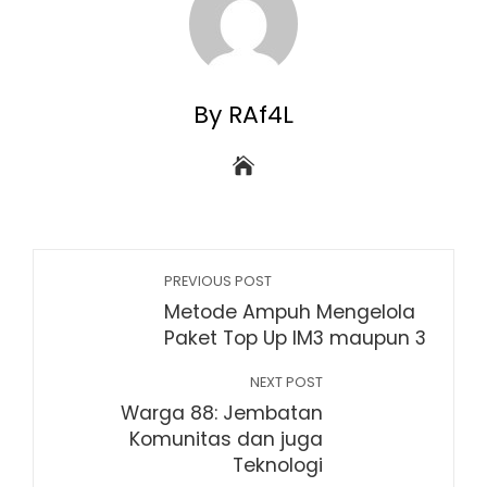
By RAf4L
PREVIOUS POST
Metode Ampuh Mengelola
Paket Top Up IM3 maupun 3
NEXT POST
Warga 88: Jembatan
Komunitas dan juga
Teknologi