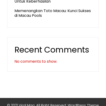
Untuk Keberhasilan
Memenangkan Toto Macau: Kunci Sukses
di Macau Pools
Recent Comments
No comments to show.
© 2021 Viral Mag. All Right Reserved.
WordPress Theme