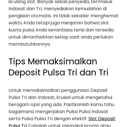
isi ulang slot. Banyak sekali penyedia, termasuk
Indosat dan Tri, menyediakan kemudahan di
pengisian otomatis. Ini tidak sekadar menghemat
waktu Anda tetapi juga menjamin bahwa slot
kuota pulsa Anda senantiasa terisi dan tersedia
untuk dimanfaatkan setiap saat anda perlukan
membutuhkannya.
Tips Memaksimalkan
Deposit Pulsa Tri dan Tri
Untuk memaksimalkan penggunaan Deposit
Pulsa Tri dan Indosat, krusial untuk mengetahui
beragam opsi yang ada. Pastikanlah kamu tahu
bagaimana mengerjakan Pulsa Pulsa Indosat
serta Pulsa Pulsa Tri dengan efektif.
Slot Deposit
Pulsa Tri
Cobalah untuk memakai promo atau