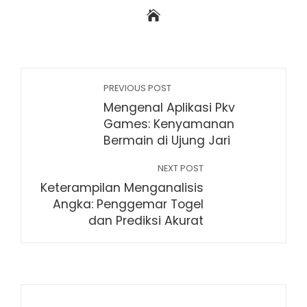
PREVIOUS POST
Mengenal Aplikasi Pkv
Games: Kenyamanan
Bermain di Ujung Jari
NEXT POST
Keterampilan Menganalisis
Angka: Penggemar Togel
dan Prediksi Akurat