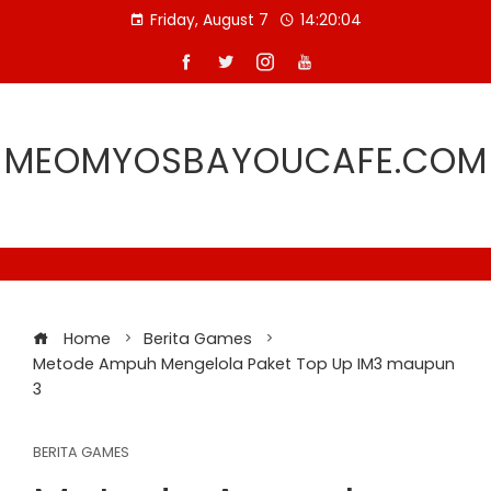
Skip
Friday, August 7
14:20:05
to
content
MEOMYOSBAYOUCAFE.COM
Home
Berita Games
Metode Ampuh Mengelola Paket Top Up IM3 maupun
3
BERITA GAMES