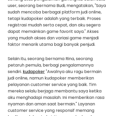
user, seorang bernama Budi, mengatakan, "Saya
sudah mencoba berbagai platform judi online,
tetapi kudapoker adalah yang terbaik. Proses
registrasi mudah serta cepat, dan aku segera
dapat memainkan game favorit saya." Akses
yang mudah akses dan variasi game menjadi
faktor menarik utama bagi banyak penjudi.
Selain itu, seorang bernama Rina, seorang
petaruh pemula, berbagi pengalamannya
sendiri.
kudapoker
"Awalnya aku ragu bermain
judi online, namun kudapoker memberikan
pelayanan customer service yang baik. Tim
mereka selalu berjaga membantu saya ketika
aku menghadapi masalah. Ini memberikan rasa
nyaman dan aman saat bermain." Layanan
customer service yang responsif memang