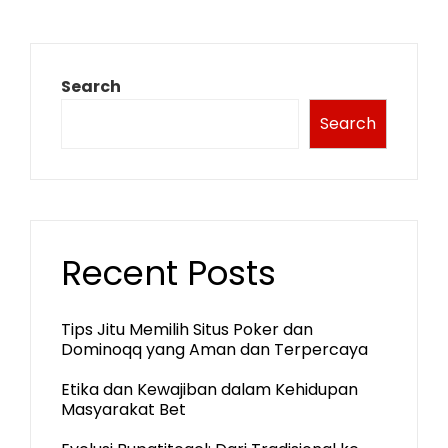
Search
Search
Recent Posts
Tips Jitu Memilih Situs Poker dan
Dominoqq yang Aman dan Terpercaya
Etika dan Kewajiban dalam Kehidupan
Masyarakat Bet