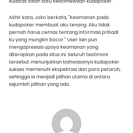
kualitas salah satu keistimewaan kudapoker.
Akhir kata, Joko berkata, "Keamanan pada
kudapoker membuat aku tenang. Aku tidak
pernah harus cemas tentang informasi pribadi
ku yang mungkin bocor." User lain pun
mengapresiasi upaya keamanan yang
diterapkan pada situs ini. Seluruh testimoni
tersebut menunjukkan bahwasanya kudapoker
sukses memenuhi ekspektasi dari para petaruh,
sehingga ia menjadi pilihan utama di antara
sejumlah pilihan yang ada.