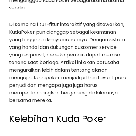
menganggap Kuda Poker sebagai utama utama
sendiri.
Di samping fitur-fitur interaktif yang ditawarkan,
KudaPoker pun dianggap sebagai keamanan
yang tinggi dan kenyamanannya. Dengan sistem
yang handal dan dukungan customer service
yang responsif, mereka pemain dapat merasa
tenang saat berlaga. Artikel ini akan berusaha
menguraikan lebih dalam tentang alasan
mengapa Kudapoker menjadi pilihan favorit para
penjudi dan mengapa juga juga harus
mempertimbangkan bergabung di dalamnya
bersama mereka.
Kelebihan Kuda Poker