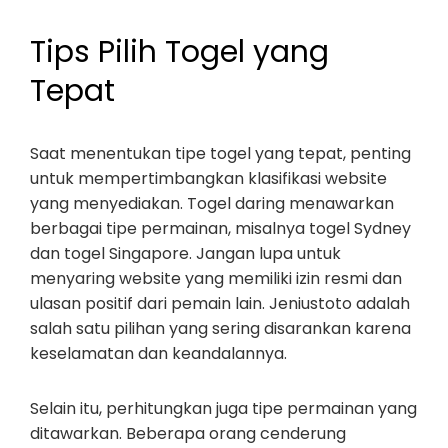
Tips Pilih Togel yang
Tepat
Saat menentukan tipe togel yang tepat, penting
untuk mempertimbangkan klasifikasi website
yang menyediakan. Togel daring menawarkan
berbagai tipe permainan, misalnya togel Sydney
dan togel Singapore. Jangan lupa untuk
menyaring website yang memiliki izin resmi dan
ulasan positif dari pemain lain. Jeniustoto adalah
salah satu pilihan yang sering disarankan karena
keselamatan dan keandalannya.
Selain itu, perhitungkan juga tipe permainan yang
ditawarkan. Beberapa orang cenderung