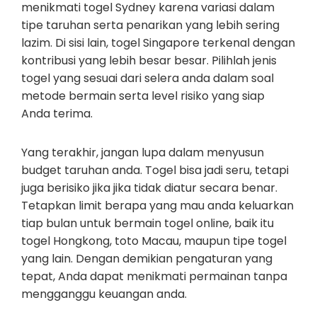
menikmati togel Sydney karena variasi dalam
tipe taruhan serta penarikan yang lebih sering
lazim. Di sisi lain, togel Singapore terkenal dengan
kontribusi yang lebih besar besar. Pilihlah jenis
togel yang sesuai dari selera anda dalam soal
metode bermain serta level risiko yang siap
Anda terima.
Yang terakhir, jangan lupa dalam menyusun
budget taruhan anda. Togel bisa jadi seru, tetapi
juga berisiko jika jika tidak diatur secara benar.
Tetapkan limit berapa yang mau anda keluarkan
tiap bulan untuk bermain togel online, baik itu
togel Hongkong, toto Macau, maupun tipe togel
yang lain. Dengan demikian pengaturan yang
tepat, Anda dapat menikmati permainan tanpa
mengganggu keuangan anda.