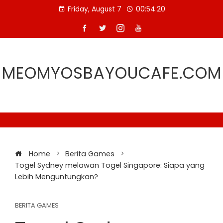
Skip
Friday, August 7
00:54:21
to
content
MEOMYOSBAYOUCAFE.COM
Home
Berita Games
Togel Sydney melawan Togel Singapore: Siapa yang
Lebih Menguntungkan?
BERITA GAMES