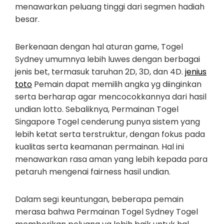
menawarkan peluang tinggi dari segmen hadiah
besar.
Berkenaan dengan hal aturan game, Togel
Sydney umumnya lebih luwes dengan berbagai
jenis bet, termasuk taruhan 2D, 3D, dan 4D.
jenius
toto
Pemain dapat memilih angka yg diinginkan
serta berharap agar mencocokkannya dari hasil
undian lotto. Sebaliknya, Permainan Togel
Singapore Togel cenderung punya sistem yang
lebih ketat serta terstruktur, dengan fokus pada
kualitas serta keamanan permainan. Hal ini
menawarkan rasa aman yang lebih kepada para
petaruh mengenai fairness hasil undian.
Dalam segі keuntungan, beberapa pemain
merasa bahwa Permainan Togel Sydney Togel