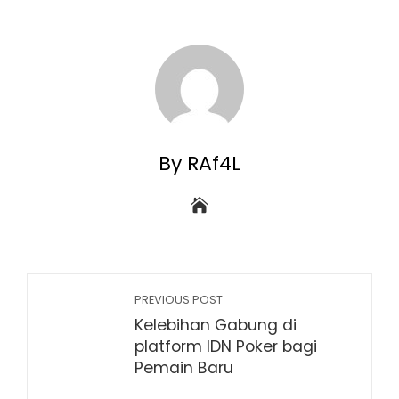
By RAf4L
PREVIOUS POST
Kelebihan Gabung di
platform IDN Poker bagi
Pemain Baru