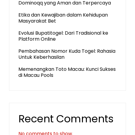
Dominoqq yang Aman dan Terpercaya
Etika dan Kewajiban dalam Kehidupan
Masyarakat Bet
Evolusi Bupatitogel: Dari Tradisional ke
Platform Online
Pembahasan Nomor Kuda Togel: Rahasia
Untuk Keberhasilan
Memenangkan Toto Macau: Kunci Sukses
di Macau Pools
Recent Comments
No comments to show.